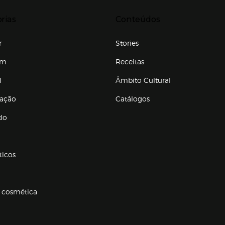
r para expandir
Presiona Enter para expandir
rias
Conteúdos
r
Stories
em
Receitas
l
Âmbito Cultural
ração
Catálogos
Enlaces de conteúdos
do
ticos
 cosmética
p categorias