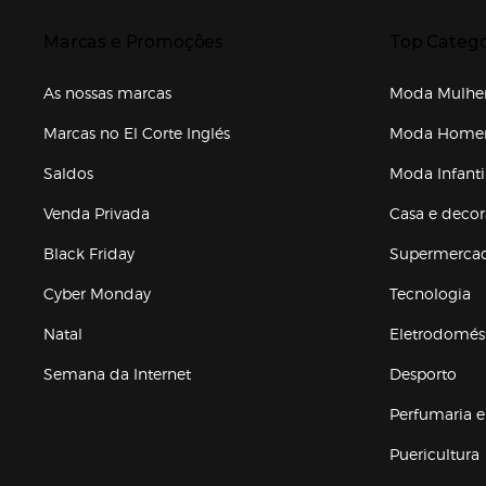
Presiona Enter para expandir
Presiona Ente
Marcas e Promoções
Top Catego
As nossas marcas
Moda Mulhe
Marcas no El Corte Inglés
Moda Hom
Saldos
Moda Infanti
Venda Privada
Casa e deco
Black Friday
Supermerca
Cyber Monday
Tecnologia
Natal
Eletrodomés
Semana da Internet
Desporto
Enlaces de marcas e promoções
Perfumaria e
Puericultura
Enlaces de to