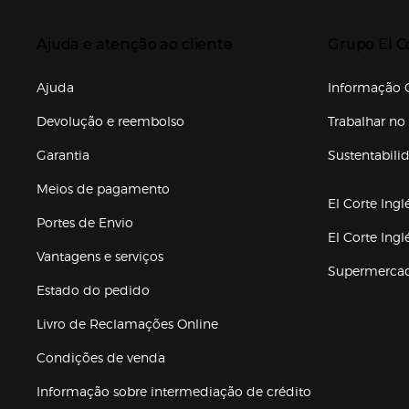
Presiona Enter para expandir
Presiona Ente
Ajuda e atenção ao cliente
Grupo El C
Enlaces de gr
Ajuda
Informação C
Devolução e reembolso
Trabalhar no 
Garantia
Sustentabili
(abre en nuev
Meios de pagamento
El Corte Ingl
Portes de Envio
El Corte Ing
Vantagens e serviços
Supermerca
Estado do pedido
Livro de Reclamações Online
Condições de venda
(abre en nueva 
Informação sobre intermediação de crédito