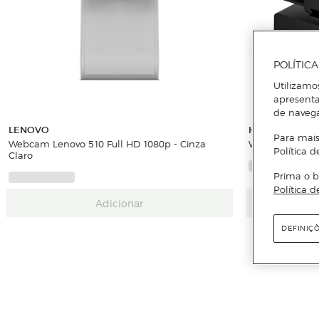
POLÍTIC
Utilizamo
apresenta
de naveg
LENOVO
HP
Para mais
Webcam Lenovo 510 Full HD 1080p - Cinza
Webcam HP 32
Política d
Claro
Prima o b
Política d
Adicionar
DEFINIÇ