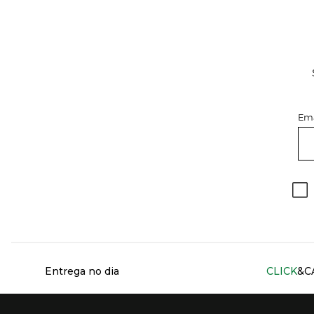
Ema
Información del sitio web y servicios
Entrega no dia
CLICK
&C