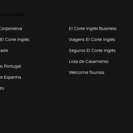
r para expandir
orte Inglés
upo el corte inglés
orporativa
El Corte Inglés Business
(abre en nueva ventana)
(abre en
El Corte Inglés
Viagens El Corte Inglés
(abre en
dade
Seguros El Corte Inglés
a ventana)
Lista de Casamento
és Portugal
Welcome Tourists
(abre en nueva ventana)
lés Espanha
do
ventana)