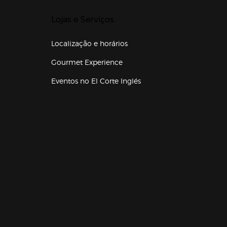
Presiona Enter para expandir
Lojas e Serviços
Localização e horários
Gourmet Experience
Eventos no El Corte Inglés
Enlaces de lojas e serviços