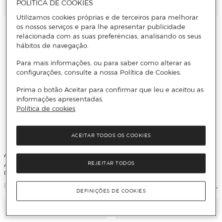
POLÍTICA DE COOKIES
Adicionar
Adicionar
Utilizamos cookies próprias e de terceiros para melhorar
os nossos serviços e para lhe apresentar publicidade
relacionada com as suas preferências, analisando os seus
hábitos de navegação.
Para mais informações, ou para saber como alterar as
configurações, consulte a nossa Política de Cookies.
Prima o botão Aceitar para confirmar que leu e aceitou as
informações apresentadas.
Política de cookies
ACEITAR TODOS OS COOKIES
Apple
Apple
REJEITAR TODOS
Apple iPhone Air 5G 256GB + 12GB
Apple iPhone Air 5G 256GB + 12GB
RAM 6,5" - Preto Espacial
RAM 6,5" - Azul Celeste
DEFINIÇÕES DE COOKIES
Adicionar
Adicionar