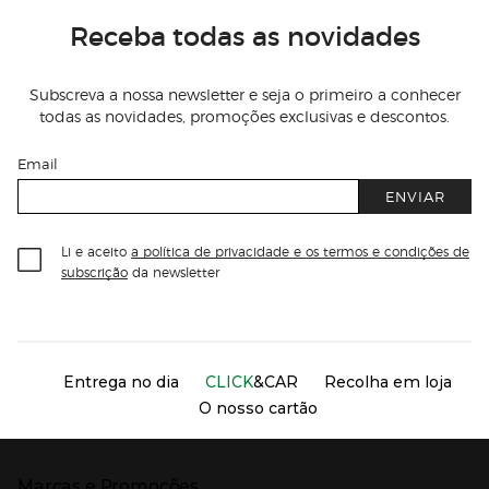
Receba todas as novidades
Subscreva a nossa newsletter e seja o primeiro a conhecer
todas as novidades, promoções exclusivas e descontos.
Email
ENVIAR
Li e aceito
a política de privacidade e os termos e condições de
subscrição
da newsletter
Información del sitio web y servicios
Servicios destacados
Entrega no dia
CLICK
&CAR
Recolha em loja
O nosso cartão
Marcas e Promoções