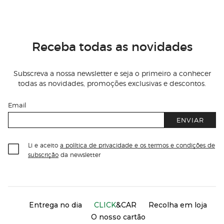
Receba todas as novidades
Subscreva a nossa newsletter e seja o primeiro a conhecer
todas as novidades, promoções exclusivas e descontos.
Email
ENVIAR
Li e aceito
a política de privacidade e os termos e condições de
subscrição
da newsletter
Información del sitio web y servicios
Servicios destacados
Entrega no dia
CLICK
&CAR
Recolha em loja
O nosso cartão