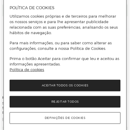
POLÍTICA DE COOKIES
Adicionar
Adicionar
Utilizamos cookies próprias e de terceiros para melhorar
os nossos serviços e para lhe apresentar publicidade
relacionada com as suas preferências, analisando os seus
hábitos de navegação.
Para mais informações, ou para saber como alterar as
configurações, consulte a nossa Política de Cookies.
Prima o botão Aceitar para confirmar que leu e aceitou as
informações apresentadas.
Política de cookies
ACEITAR TODOS OS COOKIES
Honor
Honor
REJEITAR TODOS
Smartphone Honor Magic6 Pro 5G
Smartphone Honor Magic6 Lite 5G
512GB + 12GB RAM, 6,8" Dual-SIM -
256GB + 8GB RAM + 6.78" Dual-SIM -
Preto
Verde Esmeralda
DEFINIÇÕES DE COOKIES