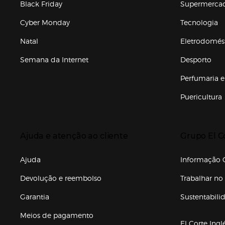
Black Friday
Supermerca
Cyber Monday
Tecnologia
Natal
Eletrodomés
Semana da Internet
Desporto
Enlaces de marcas e promoções
Perfumaria e
Puericultura
Enlaces de to
Presiona Enter para expandir
Presiona Ente
Ajuda e atenção ao cliente
Grupo El C
Enlaces de gr
Ajuda
Informação C
Devolução e reembolso
Trabalhar no 
Garantia
Sustentabili
(abre en nuev
Meios de pagamento
El Corte Ingl