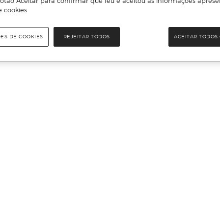
otão Aceitar para confirmar que leu e aceitou as informações aprese
e cookies
ÕES DE COOKIES
REJEITAR TODOS
ACEITAR TODOS 