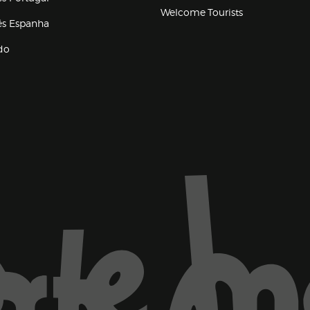
Welcome Tourists
(abre en nueva ventana)
lés Espanha
do
ventana)
Marca El Corte Inglés