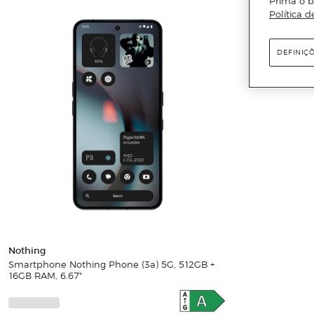
Prima o b
Política d
DEFINIÇ
Nothing
Smartphone Nothing Phone (3a) 5G, 512GB +
16GB RAM, 6.67"