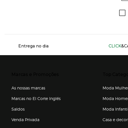
Información del sitio web y servicios
Entrega no dia
CLICK
&C
Presiona Enter para expandir
Presiona Ente
Marcas e Promoções
Top Catego
As nossas marcas
Moda Mulhe
Marcas no El Corte Inglés
Moda Hom
Saldos
Moda Infanti
Venda Privada
Casa e deco