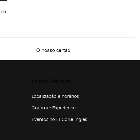
da
O nosso cartão
Presiona Enter para expandir
Lojas e Serviços
Localização e horários
Gourmet Experience
Eventos no El Corte Inglés
Enlaces de lojas e serviços