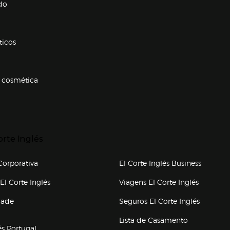
do
ticos
 cosmética
p categorias
r para expandir
orte Inglés
upo el corte inglés
orporativa
El Corte Inglés Business
(abre en nueva ventana)
(abre en
El Corte Inglés
Viagens El Corte Inglés
(abre en
dade
Seguros El Corte Inglés
a ventana)
Lista de Casamento
és Portugal