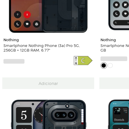
Nothing
Nothing
Smartphone Nothing Phone (3a) Pro 5G,
Smartphone No
256GB + 12GB RAM, 6.77"
GB
Adicionar