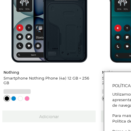
Nothing
Nothing
Smartphone Nothing Phone (4a) 12 GB + 256
Smartphone Not
GB
256 GB
POLÍTIC
Utilizamo
apresenta
de naveg
Para mais
Adicionar
Política d