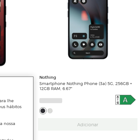
Nothing
 5G, 128GB +
Smartphone Nothing Phone (3a) 5G, 256GB +
12GB RAM, 6.67"
ara lhe
eus hábitos
 a nossa
Adicionar