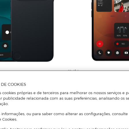
Nothing
hing Phone (4a) Pro 12 GB +
Smartphone Nothing Phone (3a)
8GB RAM, 6.77"
A DE COOKIES
s cookies próprias e de terceiros para melhorar os nossos serviços e p
r publicidade relacionada com as suas preferências, analisando os s
ação.
 informações, ou para saber como alterar as configurações, consulte
Adicionar
Adicionar
e Cookies.