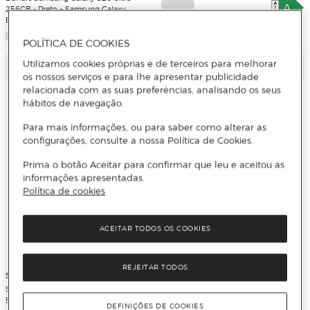
256GB - Preto + Samsung Galaxy
Buds4 Pro - Preto
4 Cores
POLÍTICA DE COOKIES
Utilizamos cookies próprias e de terceiros para melhorar
Adicionar
Adicionar
os nossos serviços e para lhe apresentar publicidade
relacionada com as suas preferências, analisando os seus
hábitos de navegação.
Para mais informações, ou para saber como alterar as
configurações, consulte a nossa Política de Cookies.
Prima o botão Aceitar para confirmar que leu e aceitou as
informações apresentadas.
Política de cookies
ACEITAR TODOS OS COOKIES
REJEITAR TODOS
Samsung
Samsung
Smartphone Samsung Galaxy A36
Smartphone Samsung Galaxy A27
5G 128GB + 6GB RAM, 6,7" Dual-SIM
8GB + 256GB
DEFINIÇÕES DE COOKIES