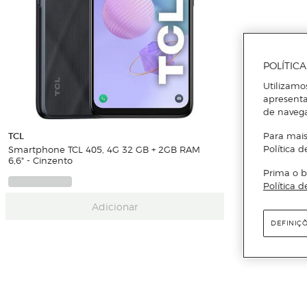
POLÍTIC
Utilizamo
apresenta
de naveg
TCL
Para mais
Smartphone TCL 405, 4G 32 GB + 2GB RAM
Política d
6,6" - Cinzento
Prima o b
Política d
Adicionar
DEFINIÇ