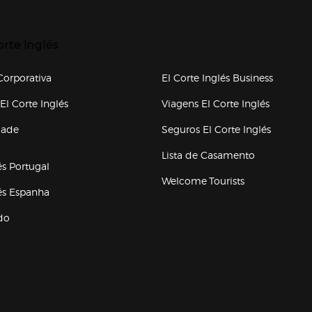
p categorias
r para expandir
orte Inglés
upo el corte inglés
orporativa
El Corte Inglés Business
(abre en nueva ventana)
(abre en
El Corte Inglés
Viagens El Corte Inglés
(abre en
dade
Seguros El Corte Inglés
a ventana)
Lista de Casamento
és Portugal
Welcome Tourists
(abre en nueva ventana)
lés Espanha
do
ventana)