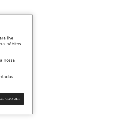
ara lhe
eus hábitos
 a nossa
ntadas.
OS COOKIES