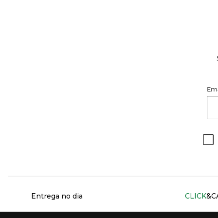
Ema
Información del sitio web y servicios
Entrega no dia
CLICK
&C