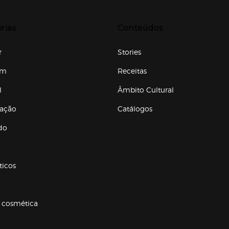
r para expandir
Presiona Enter para expandir
rias
Conteúdos
r
Stories
em
Receitas
l
Âmbito Cultural
ração
Catálogos
Enlaces de conteúdos
do
ticos
 cosmética