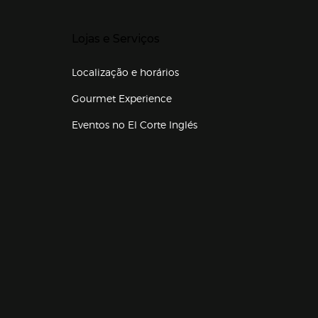
Presiona Enter para expandir
Lojas e Serviços
Localização e horários
Gourmet Experience
Eventos no El Corte Inglés
Enlaces de lojas e serviços