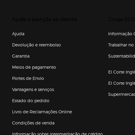
Enlaces de to
Presiona Enter para expandir
Presiona Ente
Ajuda e atenção ao cliente
Grupo El C
Enlaces de gr
Ajuda
Informação C
Devolução e reembolso
Trabalhar no 
Garantia
Sustentabili
(abre en nuev
Meios de pagamento
El Corte Ingl
Portes de Envio
El Corte Ing
Vantagens e serviços
Supermerca
Estado do pedido
Livro de Reclamações Online
Condições de venda
(abre en nueva 
Informação sobre intermediação de crédito