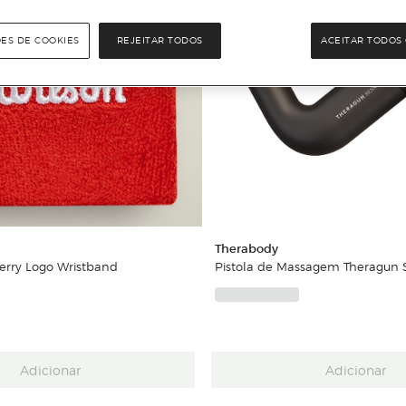
ÕES DE COOKIES
REJEITAR TODOS
ACEITAR TODOS 
Therabody
Terry Logo Wristband
Pistola de Massagem Theragun 
Adicionar
Adicionar