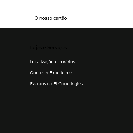
O nosso cartão
Presiona Enter para expandir
Lojas e Serviços
Localização e horários
Gourmet Experience
Eventos no El Corte Inglés
Enlaces de lojas e serviços