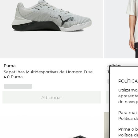
Puma
adidas
Sapatilhas Multidesportivas de Homem Fuse
T-shirt de Ho
4.0 Puma
POLÍTIC
Utilizamo
apresenta
Adicionar
de naveg
Para mais
Política d
Prima o b
Política d