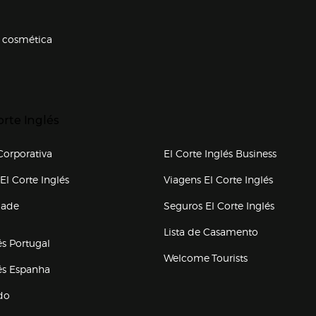
 cosmética
p categorias
r para expandir
orte Inglés
upo el corte inglés
orporativa
El Corte Inglés Business
(abre en nueva ventana)
(abre en
El Corte Inglés
Viagens El Corte Inglés
(abre en
dade
Seguros El Corte Inglés
a ventana)
Lista de Casamento
és Portugal
Welcome Tourists
(abre en nueva ventana)
lés Espanha
do