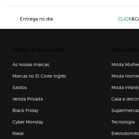
Información del sitio web y servicios
Entrega no dia
CLICK
&C
Presiona Enter para expandir
Presiona Ente
Marcas e Promoções
Top Catego
As nossas marcas
Moda Mulhe
Marcas no El Corte Inglés
Moda Hom
Saldos
Moda Infanti
Venda Privada
Casa e deco
Black Friday
Supermerca
Cyber Monday
Tecnologia
Natal
Eletrodomés