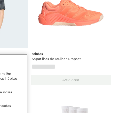
adidas
ls Seasonal
Sapatilhas de Mulher Dropset
ara lhe
eus hábitos
Adicionar
 a nossa
ntadas.