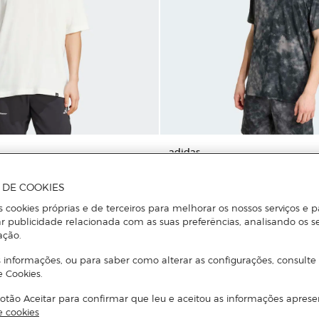
adidas
mem Power Graphic
T-shirt de Homem Train Essentia
A DE COOKIES
s cookies próprias e de terceiros para melhorar os nossos serviços e p
r publicidade relacionada com as suas preferências, analisando os s
Adicionar
Adicionar
ação.
 informações, ou para saber como alterar as configurações, consulte
e Cookies.
otão Aceitar para confirmar que leu e aceitou as informações aprese
e cookies