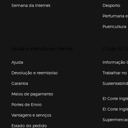
Semana da Internet
Desporto
Enlaces de marcas e promoções
Perfumaria e
Puericultura
Enlaces de to
Presiona Enter para expandir
Presiona Ente
Ajuda e atenção ao cliente
Grupo El C
Enlaces de gr
Ajuda
Informação C
Devolução e reembolso
Trabalhar no 
Garantia
Sustentabili
(abre en nuev
Meios de pagamento
El Corte Ingl
Portes de Envio
El Corte Ing
Vantagens e serviços
Supermerca
Estado do pedido