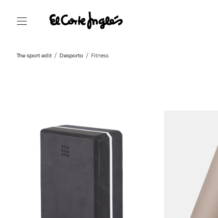
The sport edit
Desporto
Fitness