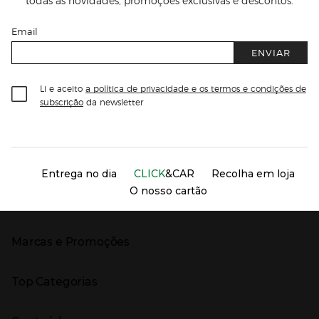
Email
ENVIAR
Li e aceito
a política de privacidade e os termos e condições de
subscrição
da newsletter
Información del sitio web y servicios
Servicios destacados
Entrega no dia
CLICK
&CAR
Recolha em loja
O nosso cartão
Marcas e Promoções
Presiona Enter para expandir
As nossas marcas
Top Categorias
Marcas no El Corte Inglés
Saldos
Presiona Enter para expandir
Moda Mulher
Venda Privada