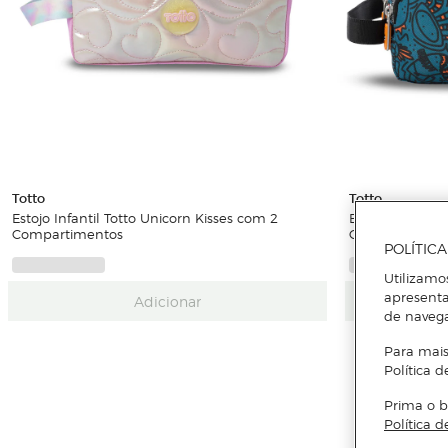
Totto
Totto
Estojo Infantil Totto Unicorn Kisses com 2
Estojo Escolar
Compartimentos
Compartiment
POLÍTIC
Utilizamo
apresenta
Adicionar
de naveg
Para mais
Política d
Prima o b
Política d