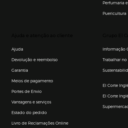
Perfumaria e
Puericultura
Enlaces de to
Presiona Enter para expandir
Presiona Ente
Ajuda e atenção ao cliente
Grupo El C
Enlaces de gr
Ajuda
Informação C
Devolução e reembolso
Trabalhar no 
Garantia
Sustentabili
(abre en nuev
Meios de pagamento
El Corte Ingl
Portes de Envio
El Corte Ing
Vantagens e serviços
Supermerca
Estado do pedido
Livro de Reclamações Online