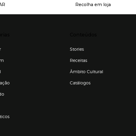
AR
Recolha em loja
Servicios destacados
r para expandir
Presiona Enter para expandir
rias
Conteúdos
r
Stories
em
Receitas
l
Âmbito Cultural
ração
Catálogos
Enlaces de conteúdos
do
ticos