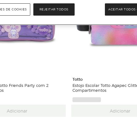
ÕES DE COOKIES
REJEITAR TODOS
ACEITAR TODOS 
Totto
 Totto Friends Party com 2
Estojo Escolar Totto Agapec Glit
os
Compartimentos
Adicionar
Adicionar