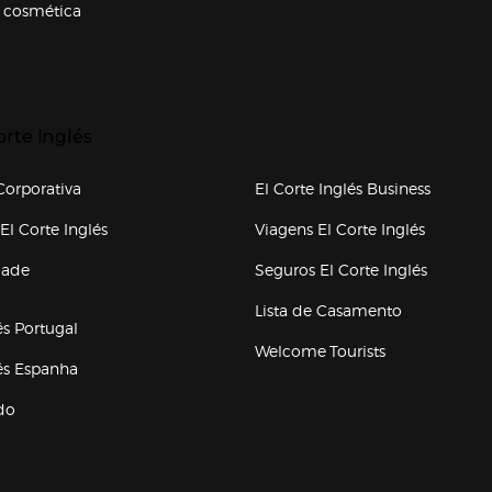
 cosmética
p categorias
r para expandir
orte Inglés
upo el corte inglés
orporativa
El Corte Inglés Business
(abre en nueva ventana)
(abre en
El Corte Inglés
Viagens El Corte Inglés
(abre en
dade
Seguros El Corte Inglés
a ventana)
Lista de Casamento
és Portugal
Welcome Tourists
(abre en nueva ventana)
lés Espanha
do