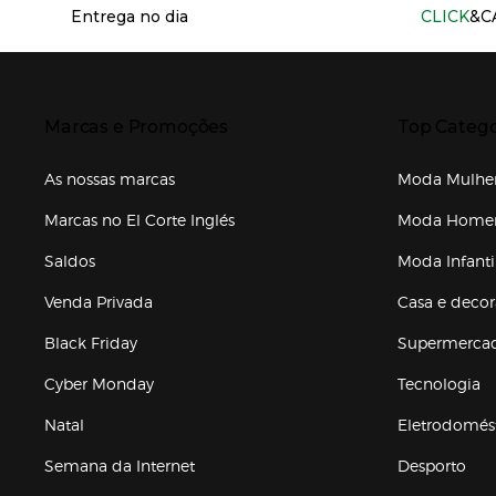
Entrega no dia
CLICK
&C
Presiona Enter para expandir
Presiona Ente
Marcas e Promoções
Top Catego
As nossas marcas
Moda Mulhe
Marcas no El Corte Inglés
Moda Hom
Saldos
Moda Infanti
Venda Privada
Casa e deco
Black Friday
Supermerca
Cyber Monday
Tecnologia
Natal
Eletrodomés
Semana da Internet
Desporto
Enlaces de marcas e promoções