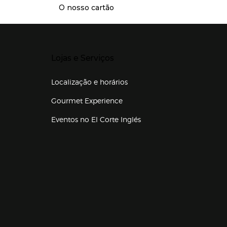
O nosso cartão
Presiona Enter para expandir
Lojas e Serviços
Localização e horários
Gourmet Experience
Eventos no El Corte Inglés
Enlaces de lojas e serviços