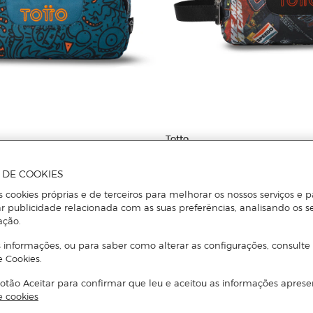
Totto
 Totto Agapec com 3
Estojo Escolar Totto Agapec com
os
Compartimentos
A DE COOKIES
s cookies próprias e de terceiros para melhorar os nossos serviços e p
r publicidade relacionada com as suas preferências, analisando os s
Adicionar
Adicionar
ação.
 informações, ou para saber como alterar as configurações, consulte
e Cookies.
otão Aceitar para confirmar que leu e aceitou as informações aprese
e cookies