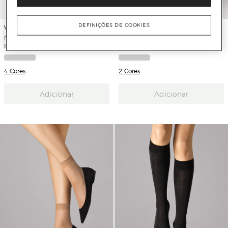
DEFINIÇÕES DE COOKIES
Wolford
Wolford
Meias Wolford de 20 deniers
Collants Adelgaçantes Tummy
brilhantes
Control 20D
4 Cores
2 Cores
Adicionar
Adicionar