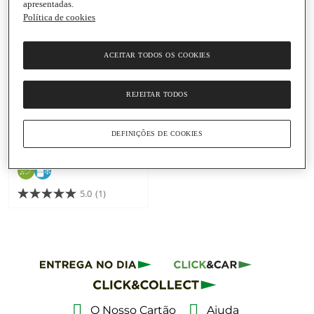
apresentadas.
Política de cookies
ACEITAR TODOS OS COOKIES
Adicionar
6,69 €
REJEITAR TODOS
83,63 € / Kg
Salmão Fumado Eco-
Bio Biológico Martiko
DEFINIÇÕES DE COOKIES
Embalagem
|
80 G
5.0
(1)
O Nosso Cartão
Ajuda