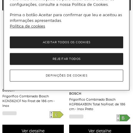
Ver detalhe
Ver detalhe
configurações, consulte a nossa Política de Cookies.
Prima o botão Aceitar para confirmar que leu e aceitou as
informações apresentadas.
Política de cookies
ACEITAR TODOS OS COOKIES
REJEITAR TODOS
DEFINIÇÕES DE COOKIES
BOSCH
BOSCH
Frigorífico Combinado Bosch
Frigorífico Combinado Bosch
KGN362ICF No Frost de 186 cm -
KGP86AXB0N Total NoFrost, de 186
Inox
cm - Inox Preto
Ver detalhe
Ver detalhe