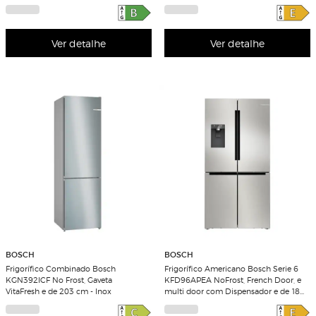
Antidedadas
Ver detalhe
Ver detalhe
BOSCH
BOSCH
Frigorífico Combinado Bosch
Frigorífico Americano Bosch Serie 6
KGN392ICF No Frost, Gaveta
KFD96APEA NoFrost, French Door, e
VitaFresh e de 203 cm - Inox
multi door com Dispensador e de 183
cm - Aço Escovado Antidedadas