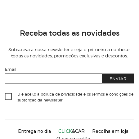
Receba todas as novidades
Subscreva a nossa newsletter e seja o primeiro a conhecer
todas as novidades, promoções exclusivas e descontos.
Email
ENVIAR
Li e aceito
a política de privacidade e os termos e condições de
subscrição
da newsletter
Información del sitio web y servicios
Servicios destacados
Entrega no dia
CLICK
&CAR
Recolha em loja
O nosso cartão