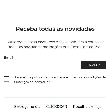
Receba todas as novidades
Subscreva a nossa newsletter e seja o primeiro a conhecer
todas as novidades, promoções exclusivas e descontos.
Email
ENVIAR
Li e aceito
a política de privacidade e os termos e condições de
subscrição
da newsletter
Información del sitio web y servicios
Servicios destacados
Entrega no dia
CLICK
&CAR
Recolha em loja