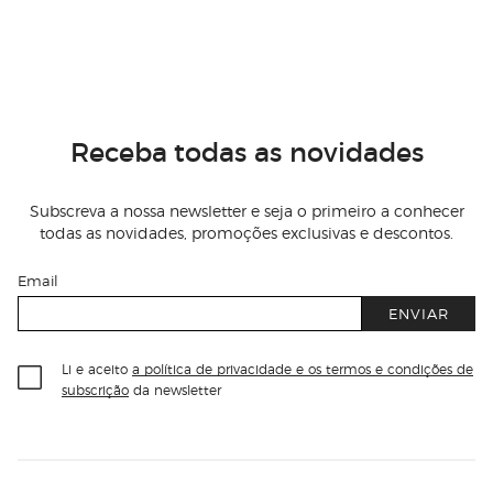
Receba todas as novidades
Subscreva a nossa newsletter e seja o primeiro a conhecer
todas as novidades, promoções exclusivas e descontos.
Email
ENVIAR
Li e aceito
a política de privacidade e os termos e condições de
subscrição
da newsletter
Información del sitio web y servicios
Servicios destacados