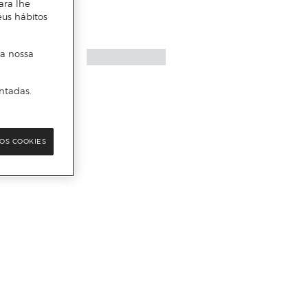
ara lhe
eus hábitos
 a nossa
ntadas.
OS COOKIES