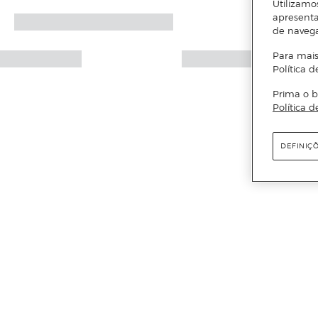
Utilizamo
apresenta
de naveg
Para mais
Política d
Prima o b
Política d
DEFINIÇ