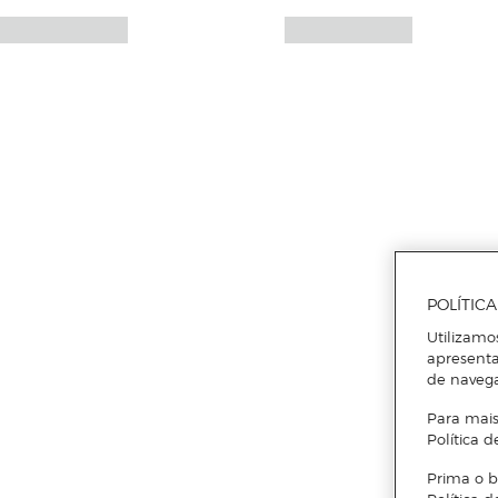
POLÍTIC
Utilizamo
apresenta
de naveg
Para mais
Política d
Prima o b