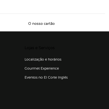
O nosso cartão
Presiona Enter para expandir
Lojas e Serviços
Localização e horários
Gourmet Experience
Eventos no El Corte Inglés
Enlaces de lojas e serviços