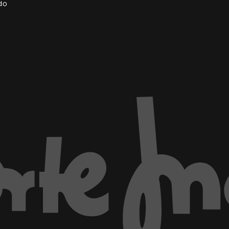
do
ventana)
Marca El Corte Inglés