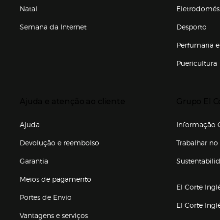
Natal
Eletrodomés
Semana da Internet
Desporto
Enlaces de marcas e promoções
Perfumaria e
Puericultura
Enlaces de to
Presiona Enter para expandir
Presiona Ente
Ajuda e atenção ao cliente
Grupo El C
Enlaces de gr
Ajuda
Informação C
Devolução e reembolso
Trabalhar no 
Garantia
Sustentabili
(abre en nuev
Meios de pagamento
El Corte Ingl
Portes de Envio
El Corte Ing
Vantagens e serviços