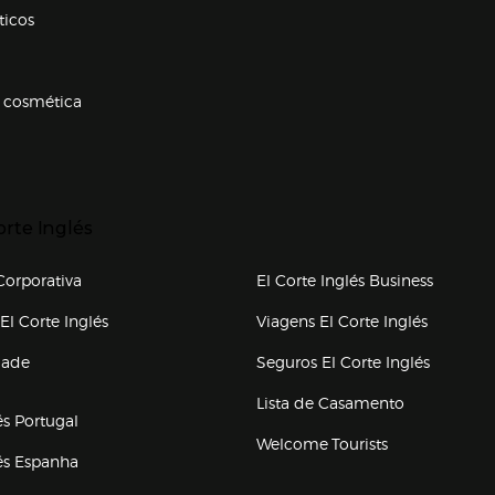
ticos
 cosmética
p categorias
r para expandir
orte Inglés
upo el corte inglés
orporativa
El Corte Inglés Business
(abre en nueva ventana)
(abre en
El Corte Inglés
Viagens El Corte Inglés
(abre en
dade
Seguros El Corte Inglés
a ventana)
Lista de Casamento
és Portugal
Welcome Tourists
(abre en nueva ventana)
lés Espanha