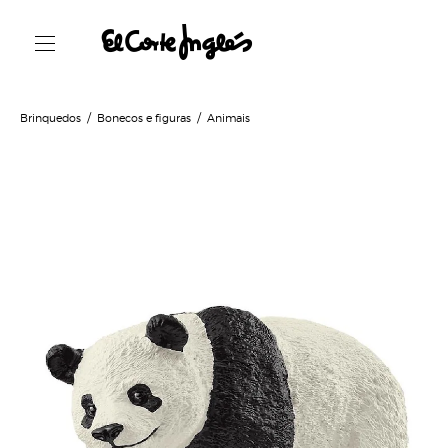
Brinquedos
Bonecos e figuras
Animais