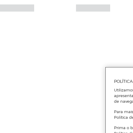
POLÍTIC
Utilizamo
apresenta
de naveg
Para mais
Política d
Prima o b