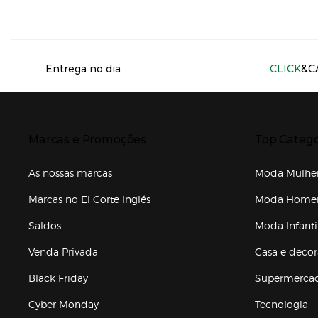
Información del sitio web y servicios
Entrega no dia
CLICK
&C
Presiona Enter para expandir
Presiona Ente
Marcas e Promoções
Top Catego
As nossas marcas
Moda Mulhe
Marcas no El Corte Inglés
Moda Hom
Saldos
Moda Infanti
Venda Privada
Casa e deco
Black Friday
Supermerca
Cyber Monday
Tecnologia