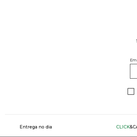
Ema
Información del sitio web y servicios
Entrega no dia
CLICK
&C