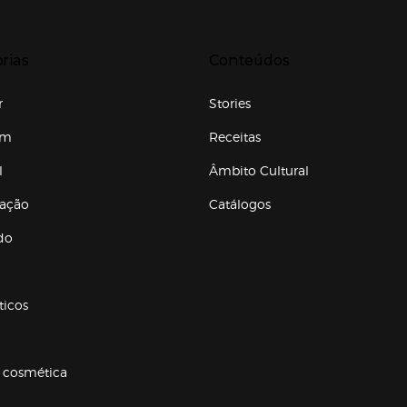
r para expandir
Presiona Enter para expandir
rias
Conteúdos
r
Stories
em
Receitas
l
Âmbito Cultural
ração
Catálogos
Enlaces de conteúdos
do
ticos
 cosmética