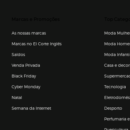
Presiona Enter para expandir
Presiona Ente
Marcas e Promoções
Top Catego
As nossas marcas
Moda Mulhe
Marcas no El Corte Inglés
Moda Hom
Saldos
Moda Infanti
Venda Privada
Casa e deco
Black Friday
Supermerca
Cyber Monday
Tecnologia
Natal
Eletrodomés
Semana da Internet
Desporto
Enlaces de marcas e promoções
Perfumaria e
Puericultura