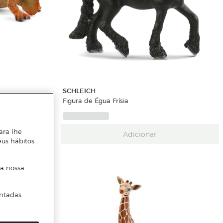
SCHLEICH
Figura de Égua Frísia
ara lhe
Adicionar
eus hábitos
 a nossa
ntadas.