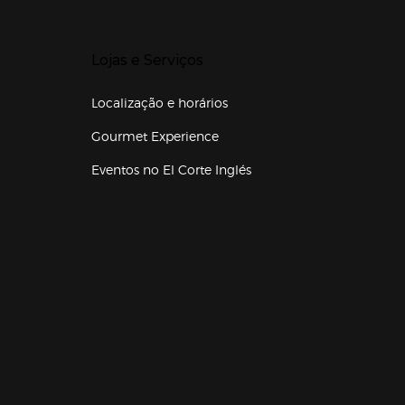
Presiona Enter para expandir
Lojas e Serviços
Localização e horários
Gourmet Experience
Eventos no El Corte Inglés
Enlaces de lojas e serviços