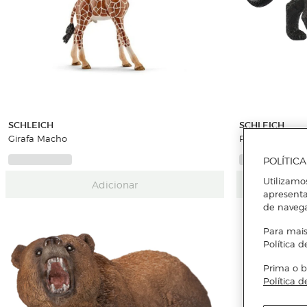
SCHLEICH
SCHLEICH
Girafa Macho
Pantera Negra
POLÍTIC
Utilizamo
Adicionar
apresenta
de naveg
Para mais
Política d
Prima o b
Política d