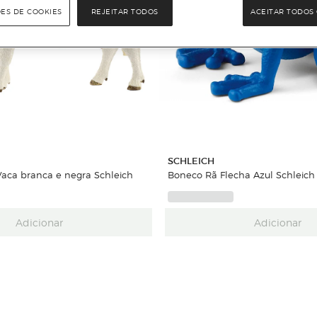
ÕES DE COOKIES
REJEITAR TODOS
ACEITAR TODOS 
SCHLEICH
Vaca branca e negra Schleich
Boneco Rã Flecha Azul Schleich
Adicionar
Adicionar