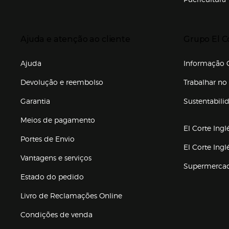
Enlaces de to
Presiona Enter para expandir
Presiona Ente
Ajuda e atenção ao cliente
Grupo El C
Enlaces de gr
Ajuda
Informação C
Devolução e reembolso
Trabalhar no 
Garantia
Sustentabili
(abre en nuev
Meios de pagamento
El Corte Ingl
Portes de Envio
El Corte Ing
Vantagens e serviços
Supermerca
Estado do pedido
Livro de Reclamações Online
Condições de venda