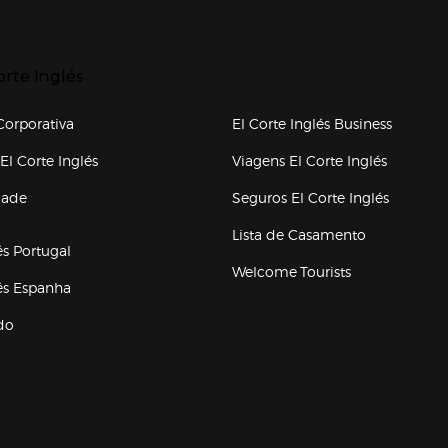
p categorias
r para expandir
orte Inglés
upo el corte inglés
orporativa
El Corte Inglés Business
(abre en nueva ventana)
(abre en
El Corte Inglés
Viagens El Corte Inglés
(abre en
dade
Seguros El Corte Inglés
a ventana)
Lista de Casamento
és Portugal
Welcome Tourists
(abre en nueva ventana)
lés Espanha
do