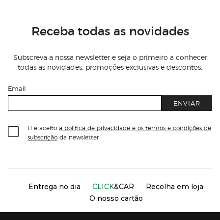
Receba todas as novidades
Subscreva a nossa newsletter e seja o primeiro a conhecer
todas as novidades, promoções exclusivas e descontos.
Email
ENVIAR
Li e aceito
a política de privacidade e os termos e condições de
subscrição
da newsletter
Información del sitio web y servicios
Servicios destacados
Entrega no dia
CLICK
&CAR
Recolha em loja
O nosso cartão