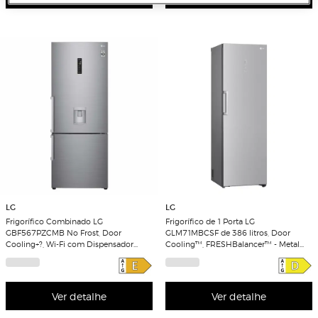
LG
LG
Frigorífico Combinado LG
Frigorífico de 1 Porta LG
GBF567PZCMB No Frost, Door
GLM71MBCSF de 386 litros, Door
Cooling+?, Wi-Fi com Dispensador
Cooling™, FRESHBalancer™ - Metal
sem Canalização e de 185 cm - Shiny
Sorbet
Steel
Ver detalhe
Ver detalhe