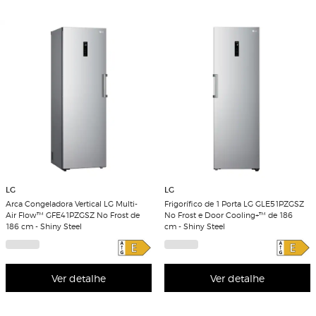
LG
LG
Arca Congeladora Vertical LG Multi-
Frigorífico de 1 Porta LG GLE51PZGSZ
Air Flow™ GFE41PZGSZ No Frost de
No Frost e Door Cooling+™ de 186
186 cm - Shiny Steel
cm - Shiny Steel
Ver detalhe
Ver detalhe