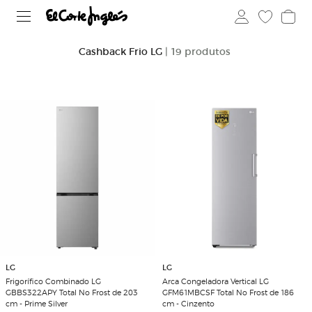
Cashback Frio LG
| 19 produtos
LG
LG
Frigorífico Combinado LG
Arca Congeladora Vertical LG
GBBS322APY Total No Frost de 203
GFM61MBCSF Total No Frost de 186
cm - Prime Silver
cm - Cinzento