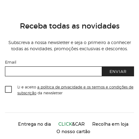
Receba todas as novidades
Subscreva a nossa newsletter e seja o primeiro a conhecer
todas as novidades, promoções exclusivas e descontos.
Email
ENVIAR
Li e aceito
a política de privacidade e os termos e condições de
subscrição
da newsletter
Información del sitio web y servicios
Servicios destacados
Entrega no dia
CLICK
&CAR
Recolha em loja
O nosso cartão