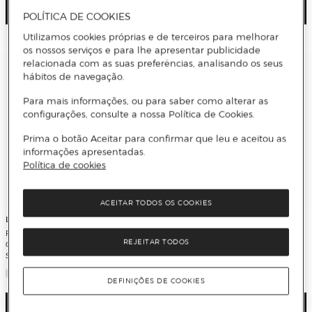
Ver detalhe
Ver detalhe
POLÍTICA DE COOKIES
Utilizamos cookies próprias e de terceiros para melhorar
os nossos serviços e para lhe apresentar publicidade
relacionada com as suas preferências, analisando os seus
hábitos de navegação.
Para mais informações, ou para saber como alterar as
configurações, consulte a nossa Política de Cookies.
Prima o botão Aceitar para confirmar que leu e aceitou as
informações apresentadas.
Política de cookies
ACEITAR TODOS OS COOKIES
LG
LG
Frigorífico Americano LG Serie 900
Frigorífico Combinado LG
REJEITAR TODOS
GSLE91MBAB No Frost, DoorCooling,
GBBS322CPY Total No Frost,
Smart Inverter e de 179 cm - Metal
Compressor Smart Inverter, Door
Sorbet
Cooling, Multi Air Flow de 203 cm -
Prime Silver
DEFINIÇÕES DE COOKIES
Ver detalhe
Ver detalhe