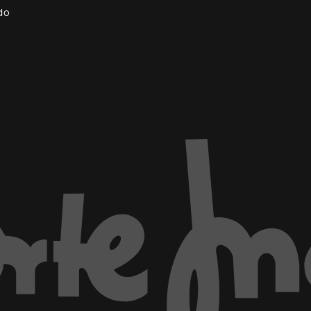
do
ventana)
Marca El Corte Inglés