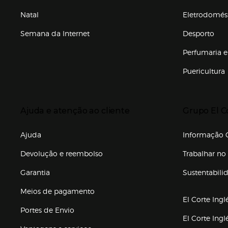
Natal
Eletrodomés
Semana da Internet
Desporto
Enlaces de marcas e promoções
Perfumaria e
Puericultura
Enlaces de to
Presiona Enter para expandir
Presiona Ente
Ajuda e atenção ao cliente
Grupo El C
Enlaces de gr
Ajuda
Informação C
Devolução e reembolso
Trabalhar no 
Garantia
Sustentabili
(abre en nuev
Meios de pagamento
El Corte Ingl
Portes de Envio
El Corte Ing