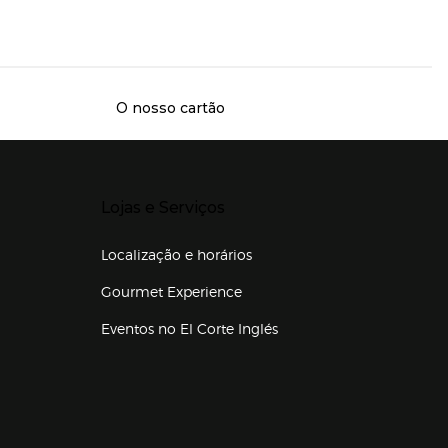
O nosso cartão
Presiona Enter para expandir
Lojas e Serviços
Localização e horários
Gourmet Experience
Eventos no El Corte Inglés
Enlaces de lojas e serviços