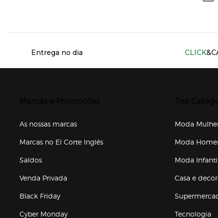
Información del sitio web y servicios
Entrega no dia
CLICK
&C
Presiona Enter para expandir
Presiona Ente
Marcas e Promoções
Top Catego
As nossas marcas
Moda Mulhe
Marcas no El Corte Inglés
Moda Hom
Saldos
Moda Infanti
Venda Privada
Casa e deco
Black Friday
Supermerca
Cyber Monday
Tecnologia