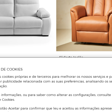
El Corte Inglés
res com 2 Assentos Relax
Cadeira em Pele com Relax Elétr
Pause
A DE COOKIES
s cookies próprias e de terceiros para melhorar os nossos serviços e p
r publicidade relacionada com as suas preferências, analisando os s
ação.
Ver detalhe
Ver detalhe
 informações, ou para saber como alterar as configurações, consulte
e Cookies.
otão Aceitar para confirmar que leu e aceitou as informações aprese