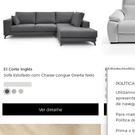
El Corte Inglés
El Corte Inglés
Sofá Estofado com Chaise-Longue Direita Nido
Sofá de 3 Luga
Elétricos Maya
POLÍTIC
Utilizamo
apresenta
de naveg
Ver detalhe
Para mais
Política d
Prima o b