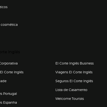
ticos
 cosmética
p categorias
r para expandir
orte Inglés
upo el corte inglés
orporativa
El Corte Inglés Business
(abre en nueva ventana)
(abre en
El Corte Inglés
Viagens El Corte Inglés
(abre en
dade
Seguros El Corte Inglés
a ventana)
Lista de Casamento
és Portugal
Welcome Tourists
(abre en nueva ventana)
lés Espanha