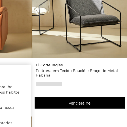
El Corte Inglés
ico Power Lift
Poltrona em Tecido Bouclé e Braço de Metal
Habana
ara lhe
eus hábitos
Ver detalhe
 a nossa
ntadas.