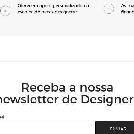
O
ferecem apoio personalizado na
A
s ma
escolha de peças designers?
finan
Receba a nossa
newsletter de Designer
il
ENVIAR