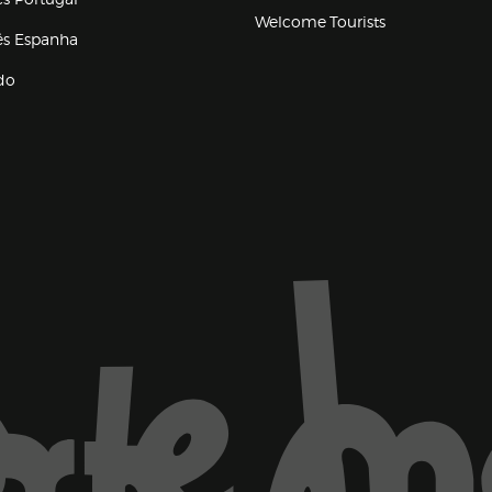
Welcome Tourists
(abre en nueva ventana)
lés Espanha
do
ventana)
Marca El Corte Inglés