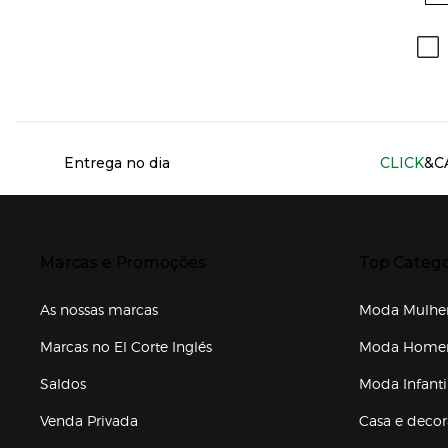
Información del sitio web y servicios
Entrega no dia
CLICK
&C
Presiona Enter para expandir
Presiona Ente
Marcas e Promoções
Top Catego
As nossas marcas
Moda Mulhe
Marcas no El Corte Inglés
Moda Hom
Saldos
Moda Infanti
Venda Privada
Casa e deco