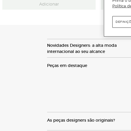
Prima o b
Adicionar
Política d
DEFINIÇ
N
ovidades
D
esigners: a alta moda
internacional ao seu alcance
P
eças em destaque
A
s peças designers são originais
?