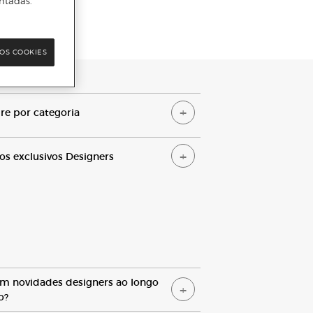
ntadas.
OS COOKIES
e por categoria
ços exclusivos
D
esigners
em novidades designers ao longo
o?