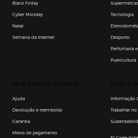
Black Friday
Supermerca
Cyber Monday
Tecnologia
Natal
Eletrodomés
Semana da Internet
Desporto
Enlaces de marcas e promoções
Perfumaria e
Puericultura
Enlaces de to
Presiona Enter para expandir
Presiona Ente
Ajuda e atenção ao cliente
Grupo El C
Enlaces de gr
Ajuda
Informação C
Devolução e reembolso
Trabalhar no 
Garantia
Sustentabili
(abre en nuev
Meios de pagamento
El Corte Ingl