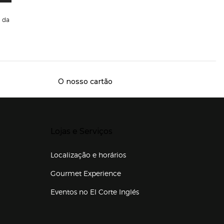
da
O nosso cartão
Presiona Enter para expandir
Lojas e Serviços
Localização e horários
Gourmet Experience
Eventos no El Corte Inglés
Enlaces de lojas e serviços