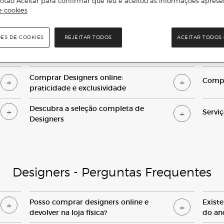
otão Aceitar para confirmar que leu e aceitou as informações aprese
Adicionar
e cookies
ÕES DE COOKIES
REJEITAR TODOS
ACEITAR TODOS 
C
omprar
D
esigners online:
C
ompr
praticidade e exclusividade
D
escubra a seleção completa de
S
ervi
D
esigners
Designers - Perguntas Frequente
s
P
osso comprar designers online e
E
xist
devolver na loja física
?
do an