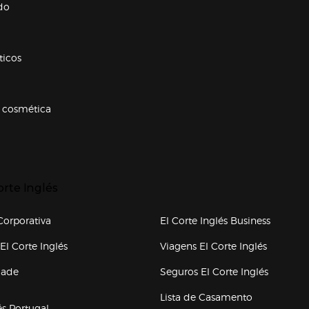
do
ticos
 cosmética
p categorias
r para expandir
orte Inglés
upo el corte inglés
orporativa
El Corte Inglés Business
(abre en nueva ventana)
(abre en
El Corte Inglés
Viagens El Corte Inglés
(abre en
dade
Seguros El Corte Inglés
a ventana)
Lista de Casamento
és Portugal