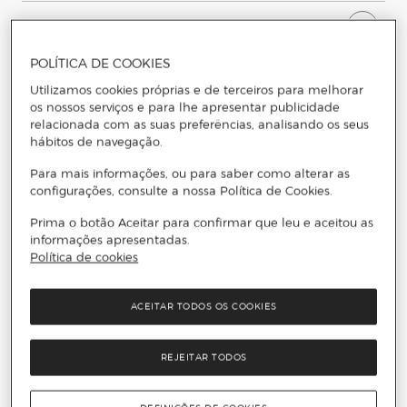
D
escubra a seleção completa de
D
esigners
POLÍTICA DE COOKIES
S
erviços exclusivos
D
esigners
Utilizamos cookies próprias e de terceiros para melhorar
os nossos serviços e para lhe apresentar publicidade
relacionada com as suas preferências, analisando os seus
hábitos de navegação.
Designers - Perguntas
Para mais informações, ou para saber como alterar as
configurações, consulte a nossa Política de Cookies.
Frequente
s
Prima o botão Aceitar para confirmar que leu e aceitou as
informações apresentadas.
Política de cookies
A
s peças designers são originais
?
P
osso comprar designers online e devolver na
ACEITAR TODOS OS COOKIES
loja física
?
REJEITAR TODOS
E
xistem novidades designers ao longo do ano?