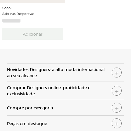
Ganni
Sabrinas Desportivas
Adicionar
N
ovidades
D
esigners: a alta moda internacional
ao seu alcance
C
omprar
D
esigners online: praticidade e
exclusividade
C
ompre por categoria
P
eças em destaque