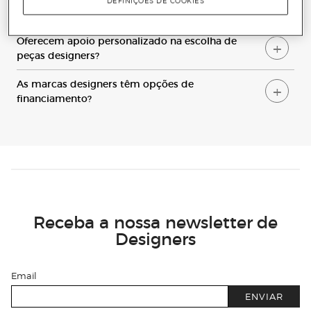
DEFINIÇÕES DE COOKIES
Q
uais são as marcas designers disponíveis?
O
ferecem apoio personalizado na escolha de
peças designers?
A
s marcas designers têm opções de
financiamento?
Receba a nossa newsletter de
Designers
Email
ENVIAR