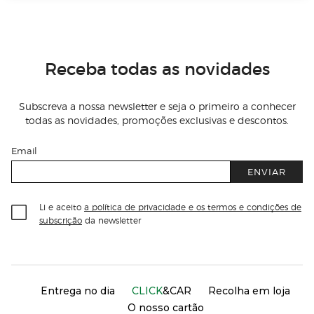
Receba todas as novidades
Subscreva a nossa newsletter e seja o primeiro a conhecer
todas as novidades, promoções exclusivas e descontos.
Email
ENVIAR
Li e aceito
a política de privacidade e os termos e condições de
subscrição
da newsletter
Información del sitio web y servicios
Servicios destacados
Entrega no dia
CLICK
&CAR
Recolha em loja
O nosso cartão