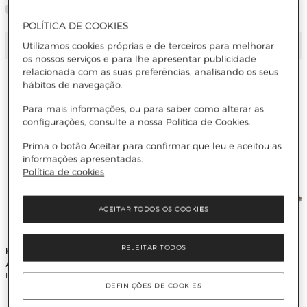
Indicadora - Preto
POLÍTICA DE COOKIES
Adicionar
Adicionar
Utilizamos cookies próprias e de terceiros para melhorar
os nossos serviços e para lhe apresentar publicidade
relacionada com as suas preferências, analisando os seus
hábitos de navegação.
Para mais informações, ou para saber como alterar as
configurações, consulte a nossa Política de Cookies.
Prima o botão Aceitar para confirmar que leu e aceitou as
informações apresentadas.
Política de cookies
ACEITAR TODOS OS COOKIES
REJEITAR TODOS
Krups
Krups
Acessório Conjunto de 5 Tubos
Máquina de Café Krups Nespresso
Beertender Krups XI200000
Vertuo Pop XN9201.W para Cápsulas
Nespresso Vertuo - Preto e Branco
DEFINIÇÕES DE COOKIES