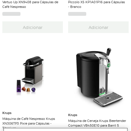
Vertuo Up XN9408 para Cápsulas de
Piccolo XS KP1A01P16 para Cápsulas
Café Nespresso
- Branco
Adicionar
Adicionar
Krups
Krups
Máquina de Café Nespresso Krups
Máquina de Cerveja Krups Beertender
XN306TP3 Pixie para Cápsulas -
Compact VB450E10 para Barril 5
Titanium
Litros,Temperatura Perfeita e com Luz