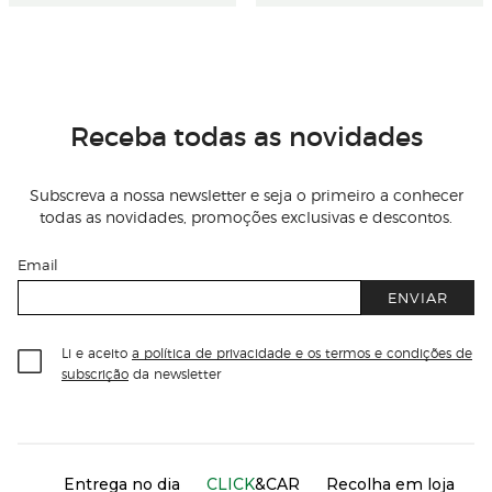
Receba todas as novidades
Subscreva a nossa newsletter e seja o primeiro a conhecer
todas as novidades, promoções exclusivas e descontos.
Email
ENVIAR
Li e aceito
a política de privacidade e os termos e condições de
subscrição
da newsletter
Información del sitio web y servicios
Servicios destacados
Entrega no dia
CLICK
&CAR
Recolha em loja