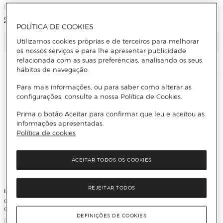
5 Cores
POLÍTICA DE COOKIES
Adicionar
Adicionar
Utilizamos cookies próprias e de terceiros para melhorar
os nossos serviços e para lhe apresentar publicidade
relacionada com as suas preferências, analisando os seus
hábitos de navegação.
Para mais informações, ou para saber como alterar as
configurações, consulte a nossa Política de Cookies.
Prima o botão Aceitar para confirmar que leu e aceitou as
informações apresentadas.
Política de cookies
ACEITAR TODOS OS COOKIES
REJEITAR TODOS
LAMELA
LAMELA
Caderno Fólio 3 mm Capa Básica
Caderno Quarto 4 mm de Capa
Cores Sortidas
Forrada - Azul
DEFINIÇÕES DE COOKIES