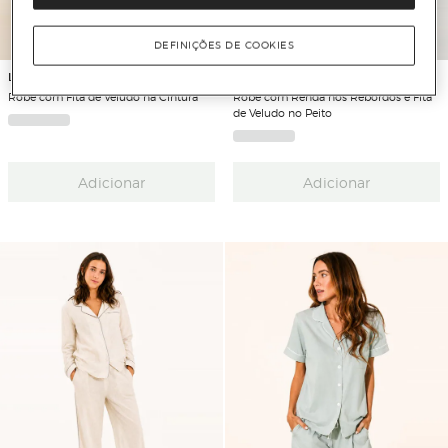
DEFINIÇÕES DE COOKIES
Letts Dream
Letts Dream
Robe com Fita de Veludo na Cintura
Robe com Renda nos Rebordos e Fita
de Veludo no Peito
Adicionar
Adicionar