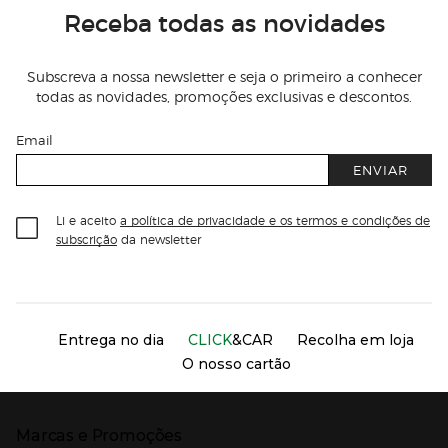
Receba todas as novidades
Subscreva a nossa newsletter e seja o primeiro a conhecer
todas as novidades, promoções exclusivas e descontos.
Email
ENVIAR
Li e aceito
a política de privacidade e os termos e condições de
subscrição
da newsletter
Información del sitio web y servicios
Servicios destacados
Entrega no dia
CLICK
&CAR
Recolha em loja
O nosso cartão
Marcas e Promoções