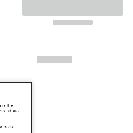
ara lhe
eus hábitos
 a nossa