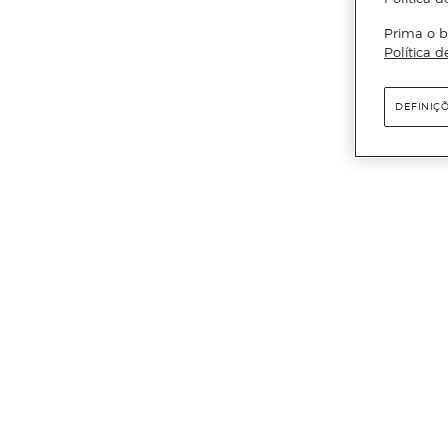
Prima o b
Política d
DEFINIÇ