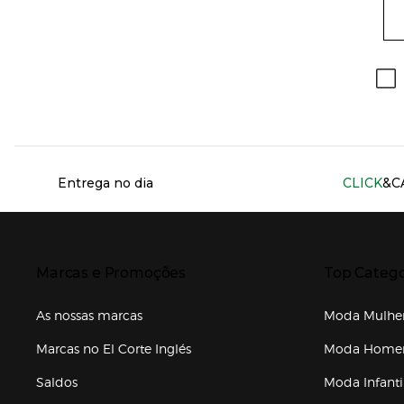
Información del sitio web y servicios
Entrega no dia
CLICK
&C
Presiona Enter para expandir
Presiona Ente
Marcas e Promoções
Top Catego
As nossas marcas
Moda Mulhe
Marcas no El Corte Inglés
Moda Hom
Saldos
Moda Infanti