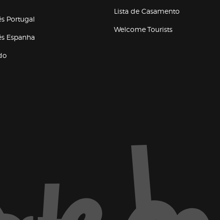
a ventana)
Lista de Casamento
és Portugal
Welcome Tourists
(abre en nueva ventana)
lés Espanha
do
ventana)
Marca El Corte Inglés