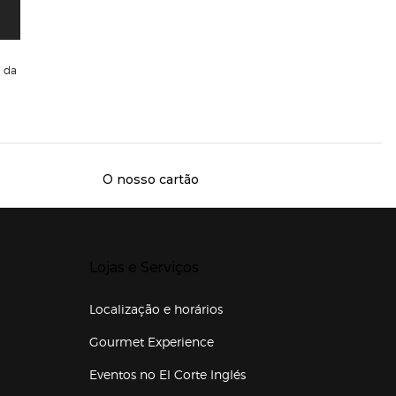
da
O nosso cartão
Presiona Enter para expandir
Lojas e Serviços
Localização e horários
Gourmet Experience
Eventos no El Corte Inglés