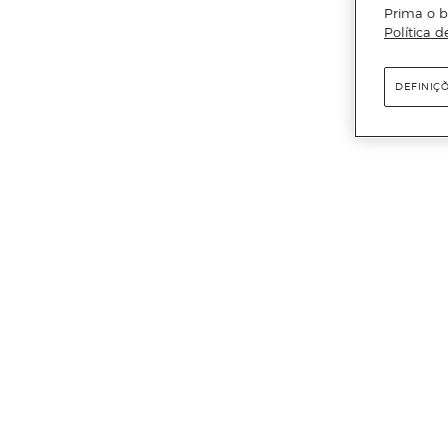
Prima o b
Política d
DEFINIÇ