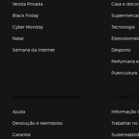
Venda Privada
Casa e deco
Black Friday
Supermerca
Cyber Monday
Tecnologia
Natal
Eletrodomés
Semana da Internet
Desporto
Enlaces de marcas e promoções
Perfumaria e
Puericultura
Enlaces de to
Presiona Enter para expandir
Presiona Ente
Ajuda e atenção ao cliente
Grupo El C
Enlaces de gr
Ajuda
Informação C
Devolução e reembolso
Trabalhar no 
Garantia
Sustentabili