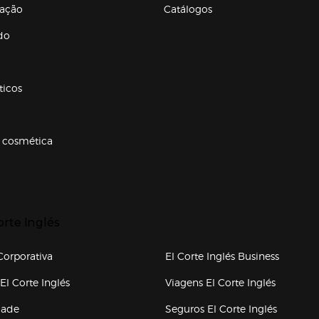
ração
Catálogos
Enlaces de conteúdos
do
ticos
 cosmética
p categorias
r para expandir
orte Inglés
upo el corte inglés
orporativa
El Corte Inglés Business
(abre en nueva ventana)
(abre en
El Corte Inglés
Viagens El Corte Inglés
(abre en
dade
Seguros El Corte Inglés