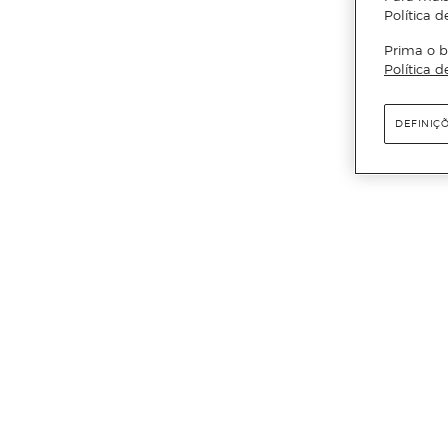
Política d
Prima o b
Política d
DEFINIÇ