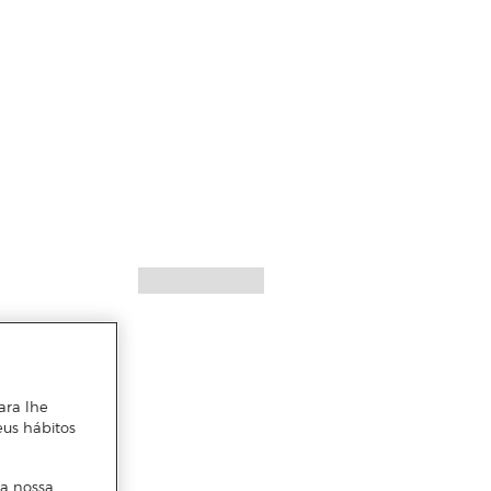
ara lhe
eus hábitos
 a nossa