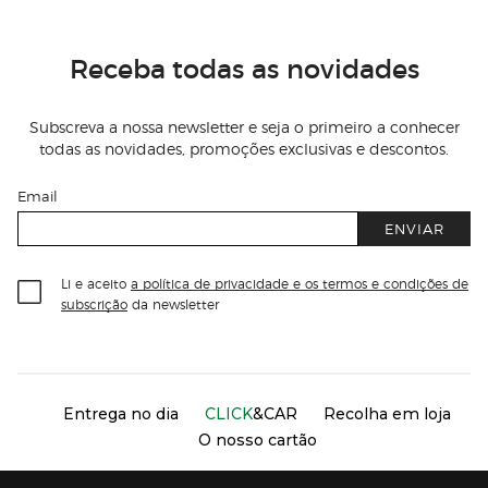
Receba todas as novidades
Subscreva a nossa newsletter e seja o primeiro a conhecer
todas as novidades, promoções exclusivas e descontos.
Email
ENVIAR
Li e aceito
a política de privacidade e os termos e condições de
subscrição
da newsletter
Información del sitio web y servicios
Servicios destacados
Entrega no dia
CLICK
&CAR
Recolha em loja
O nosso cartão