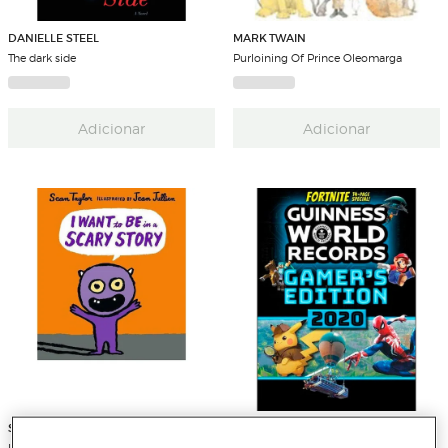
DANIELLE STEEL
MARK TWAIN
The dark side
Purloining Of Prince Oleomarga
Adicionar
Adicionar
SEAN TAYLOR
VARIOS AUTORES
I want to be in a scary story
Guinness world records: gamer