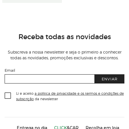
Receba todas as novidades
Subscreva a nossa newsletter e seja o primeiro a conhecer
todas as novidades, promoções exclusivas e descontos.
Email
ENVIAR
Li e aceito
a política de privacidade e os termos e condições de
subscrição
da newsletter
Información del sitio web y servicios
Servicios destacados
Entrega no dia
CLICK
&CAR
Recolha em loja