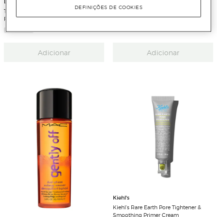
Lancaster
Marc Jacobs
DEFINIÇÕES DE COOKIES
The Coconut Club Body & Hair
Daisy Wild Eau De Parfum
Fragrance Mist
Adicionar
Adicionar
Kiehl's
Kiehl's Rare Earth Pore Tightener &
Smoothing Primer Cream