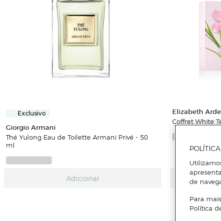
Elizabeth Ard
Exclusivo
Coffret White T
Giorgio Armani
Thé Yulong Eau de Toilette Armani Privé - 50
ml
POLÍTIC
Utilizamo
apresenta
Adicionar
de naveg
Para mais
Política d