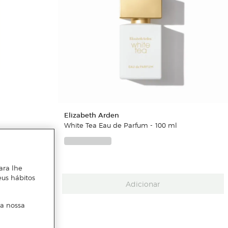
Elizabeth Arden
White Tea Eau de Parfum - 100 ml
ulong de
ara lhe
eus hábitos
Adicionar
 a nossa