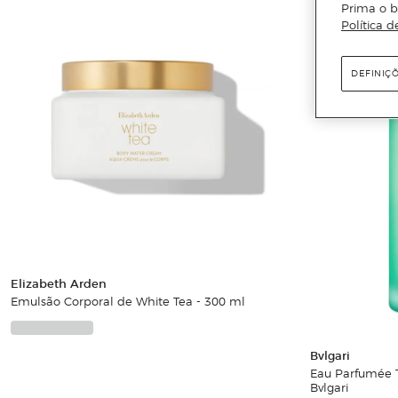
Prima o b
Política d
DEFINIÇ
Elizabeth Arden
Emulsão Corporal de White Tea - 300 ml
Bvlgari
Eau Parfumée T
Bvlgari