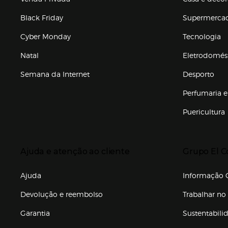
Black Friday
Supermerca
Cyber Monday
Tecnologia
Natal
Eletrodomés
Semana da Internet
Desporto
Enlaces de marcas e promoções
Perfumaria e
Puericultura
Enlaces de to
Presiona Enter para expandir
Presiona Ente
Ajuda e atenção ao cliente
Grupo El C
Enlaces de gr
Ajuda
Informação C
Devolução e reembolso
Trabalhar no 
Garantia
Sustentabili