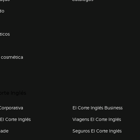
Enlaces de conteúdos
do
ticos
 cosmética
p categorias
r para expandir
orte Inglés
upo el corte inglés
orporativa
El Corte Inglés Business
(abre en nueva ventana)
(abre en
El Corte Inglés
Viagens El Corte Inglés
(abre en
dade
Seguros El Corte Inglés