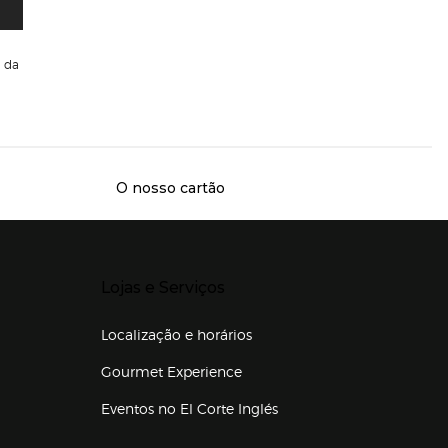
da
O nosso cartão
Presiona Enter para expandir
Lojas e Serviços
Localização e horários
Gourmet Experience
Eventos no El Corte Inglés
Enlaces de lojas e serviços