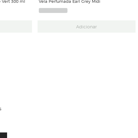
 Vert 300 ml
Vela Perfumada Earl Grey Midi
Adicionar
s