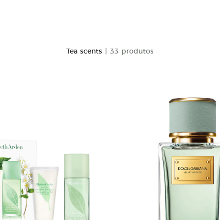
Tea scents
| 33 produtos