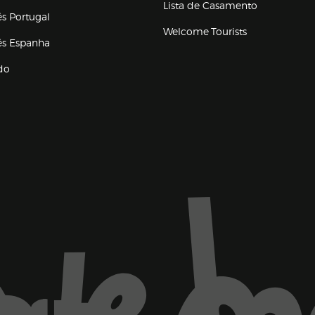
a ventana)
Lista de Casamento
és Portugal
Welcome Tourists
(abre en nueva ventana)
lés Espanha
do
ventana)
Marca El Corte Inglés