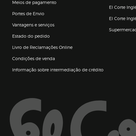
(abre en nuev
Meios de pagamento
El Corte Ingl
Portes de Envio
El Corte Ing
Vantagens e serviços
Supermerca
Estado do pedido
Livro de Reclamações Online
Condições de venda
(abre en nueva 
Informação sobre intermediação de crédito
Enlaces de ajuda e atenção ao cliente