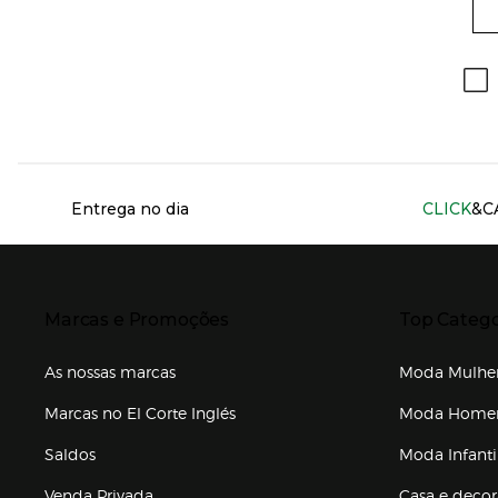
Información del sitio web y servicios
Entrega no dia
CLICK
&C
Presiona Enter para expandir
Presiona Ente
Marcas e Promoções
Top Catego
As nossas marcas
Moda Mulhe
Marcas no El Corte Inglés
Moda Hom
Saldos
Moda Infanti
Venda Privada
Casa e deco