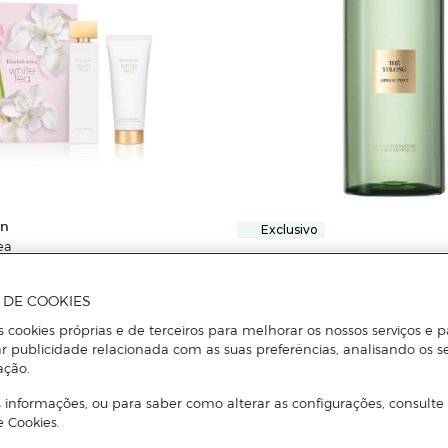
en
Exclusivo
ea
Giorgio Armani
Gel de Banho Perfumado Thé Y
Armani/Privé
A DE COOKIES
s cookies próprias e de terceiros para melhorar os nossos serviços e p
r publicidade relacionada com as suas preferências, analisando os s
Adicionar
Adicionar
ação.
 informações, ou para saber como alterar as configurações, consulte
e Cookies.