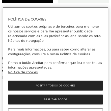
POLÍTICA DE COOKIES
Utilizamos cookies próprias e de terceiros para melhorar
os nossos serviços e para lhe apresentar publicidade
relacionada com as suas preferências, analisando os seus
hábitos de navegação.
Para mais informações, ou para saber como alterar as
configurações, consulte a nossa Política de Cookies.
Miele
Prima o botão Aceitar para confirmar que leu e aceitou as
Acessório de Limpeza Miele GP CL
WG 252 P para Máquinas de Lavar
informações apresentadas.
Roupa e Loiça
Política de cookies
ACEITAR TODOS OS COOKIES
Miele
Aspirador com Saco Miele 12562270
REJEITAR TODOS
Guard M1 Cat & Dog - Preto
Obsidiana