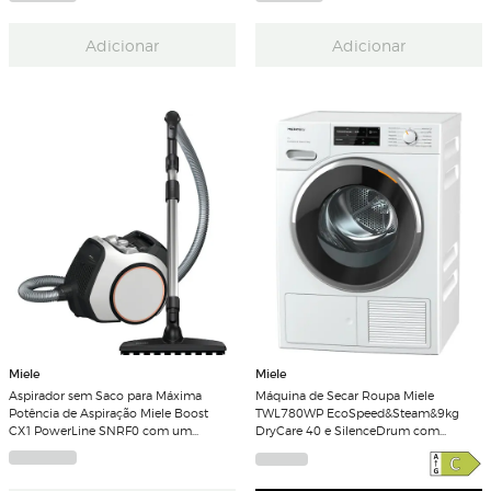
Adicionar
Adicionar
Miele
Miele
Aspirador sem Saco para Máxima
Máquina de Secar Roupa Miele
Potência de Aspiração Miele Boost
TWL780WP EcoSpeed&Steam&9kg
CX1 PowerLine SNRF0 com um
DryCare 40 e SilenceDrum com
Design Compacto - Branco Lótus
Bomba de Calor e de 9 Kg - Branco
Lótus