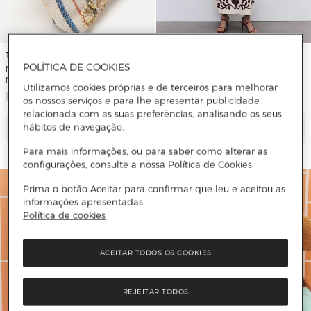
Tintoretto
Tintoretto
POLÍTICA DE COOKIES
Top Assimétrico em Linho
Mala Tipo Clutch com Bordados do
Estampado com Folho
Mar
Utilizamos cookies próprias e de terceiros para melhorar
os nossos serviços e para lhe apresentar publicidade
relacionada com as suas preferências, analisando os seus
Adicionar
Adicionar
hábitos de navegação.
Para mais informações, ou para saber como alterar as
configurações, consulte a nossa Política de Cookies.
Prima o botão Aceitar para confirmar que leu e aceitou as
informações apresentadas.
Política de cookies
ACEITAR TODOS OS COOKIES
REJEITAR TODOS