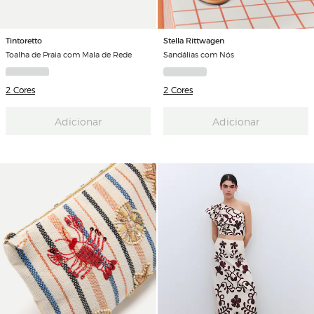
Tintoretto
Stella Rittwagen
Toalha de Praia com Mala de Rede
Sandálias com Nós
2 Cores
2 Cores
Adicionar
Adicionar