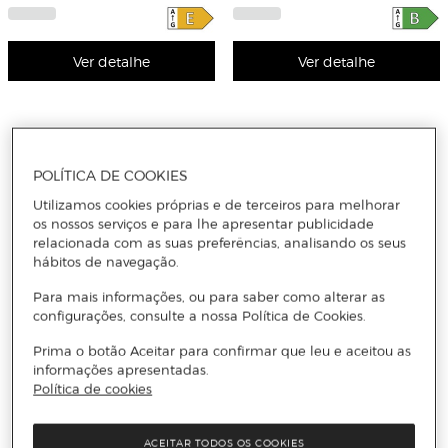
Vidro - Preto
Ver detalhe
Ver detalhe
POLÍTICA DE COOKIES
Receba todas as novidades
Utilizamos cookies próprias e de terceiros para melhorar
os nossos serviços e para lhe apresentar publicidade
relacionada com as suas preferências, analisando os seus
Subscreva a nossa newsletter e seja o primeiro a conhecer
hábitos de navegação.
todas as novidades, promoções exclusivas e descontos.
Para mais informações, ou para saber como alterar as
Email
configurações, consulte a nossa Política de Cookies.
ENVIAR
Prima o botão Aceitar para confirmar que leu e aceitou as
informações apresentadas.
Política de cookies
Li e aceito
a política de privacidade e os termos e condições de
subscrição
da newsletter
ACEITAR TODOS OS COOKIES