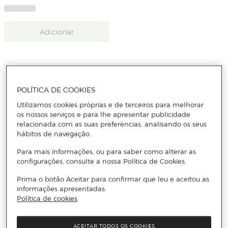
Adicionar
POLÍTICA DE COOKIES
Receba todas as novidades
Utilizamos cookies próprias e de terceiros para melhorar
os nossos serviços e para lhe apresentar publicidade
relacionada com as suas preferências, analisando os seus
Subscreva a nossa newsletter e seja o primeiro a conhecer
hábitos de navegação.
todas as novidades, promoções exclusivas e descontos.
Para mais informações, ou para saber como alterar as
Email
configurações, consulte a nossa Política de Cookies.
ENVIAR
Prima o botão Aceitar para confirmar que leu e aceitou as
informações apresentadas.
Política de cookies
Li e aceito
a política de privacidade e os termos e condições de
subscrição
da newsletter
ACEITAR TODOS OS COOKIES