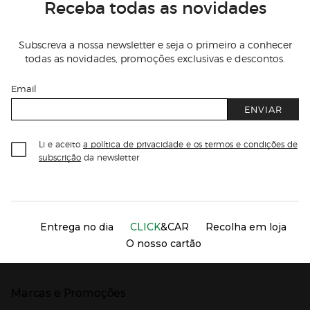
Receba todas as novidades
Subscreva a nossa newsletter e seja o primeiro a conhecer
todas as novidades, promoções exclusivas e descontos.
Email
ENVIAR
Li e aceito
a política de privacidade e os termos e condições de
subscrição
da newsletter
Información del sitio web y servicios
Servicios destacados
Entrega no dia
CLICK
&CAR
Recolha em loja
O nosso cartão
Marcas e Promoções