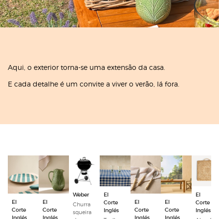
Aqui, o exterior torna-se uma extensão da casa.
E cada detalhe é um convite a viver o verão, lá fora.
Weber
El
El
El
El
El
El
Corte
Corte
Churra
Corte
Corte
Corte
Corte
Inglés
Inglés
squeira
Inglés
Inglés
Inglés
Inglés