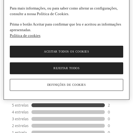
Para mais informações, ou para saber como alterar as configurações,
consulte a nossa Política de Cookies.
Prima o botão Aceitar para confirmar que leu e aceitou as informações
Vileda
apresentadas.
Esfregona de Microfibras e Algodão Recarga
Política de cookies
Embalagem
|
1 unidade
5.0
(2)
Escrever uma opinião
5.0
ACEITAR TODOS OS COOKIES
de
Informações gerais
5
estrelas,
REJEITAR TODOS
valor
médio
de
classificação.
DEFINIÇÕES DE COOKIES
Read
2
Reviews.
Link
para
a
mesma
página.