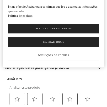
Prima o botão Aceitar para confirmar que leu e aceitou as informações
apresentadas.
Política de cookies
Natur Vital Bio
Champô Anti-Queda Biológico
ACEITAR TODOS OS COOKIES
Embalagem
|
300 ml
Produto biológico
REJEITAR TODOS
(0)
Escrever uma opinião
Sem
valor
Informações gerais
de
DEFINIÇÕES DE COOKIES
classificação
Link
para
Informação de segurança do produto
a
mesma
página.