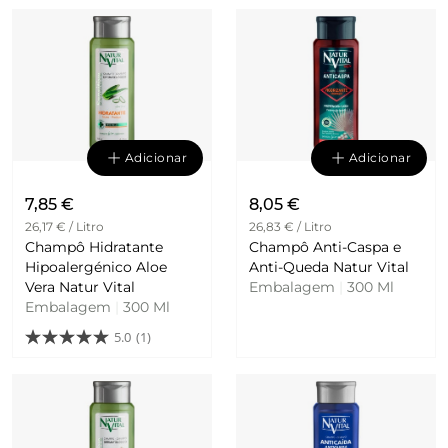
Adicionar
Adicionar
7,85 €
8,05 €
26,17 € / Litro
26,83 € / Litro
Champô Hidratante
Champô Anti-Caspa e
Hipoalergénico Aloe
Anti-Queda Natur Vital
Vera Natur Vital
Embalagem
|
300 Ml
Embalagem
|
300 Ml
5.0
(1)