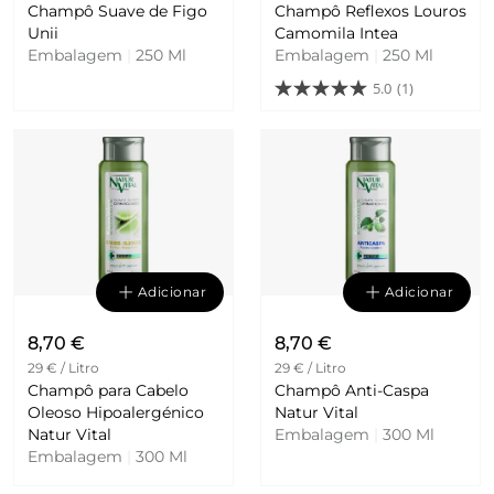
Champô Suave de Figo
Champô Reflexos Louros
Unii
Camomila Intea
Embalagem
|
250 Ml
Embalagem
|
250 Ml
5.0
(1)
Adicionar
Adicionar
8,70 €
8,70 €
29 € / Litro
29 € / Litro
Champô para Cabelo
Champô Anti-Caspa
Oleoso Hipoalergénico
Natur Vital
Natur Vital
Embalagem
|
300 Ml
Embalagem
|
300 Ml