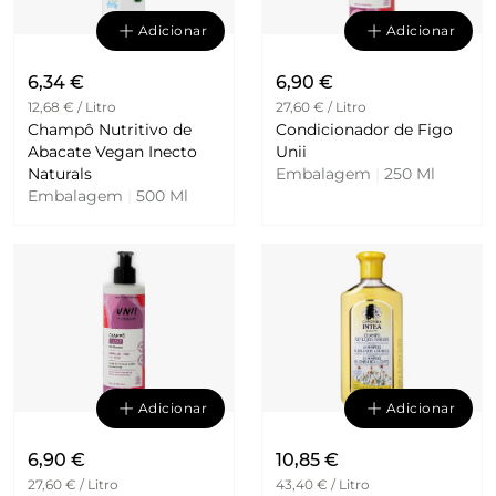
Adicionar
Adicionar
6,34 €
6,90 €
12,68 € / Litro
27,60 € / Litro
Champô Nutritivo de
Condicionador de Figo
Abacate Vegan Inecto
Unii
Naturals
Embalagem
|
250 Ml
Embalagem
|
500 Ml
Adicionar
Adicionar
6,90 €
10,85 €
27,60 € / Litro
43,40 € / Litro