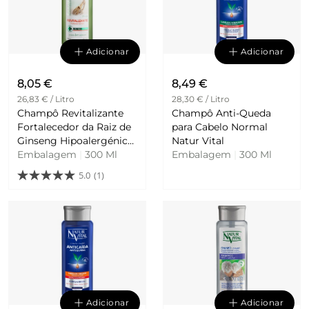
Adicionar
Adicionar
8,05 €
8,49 €
26,83 € / Litro
28,30 € / Litro
Champô Revitalizante
Champô Anti-Queda
Fortalecedor da Raiz de
para Cabelo Normal
Ginseng Hipoalergénico
Natur Vital
Natur Vital
Embalagem
|
300 Ml
Embalagem
|
300 Ml
5.0
(1)
Adicionar
Adicionar