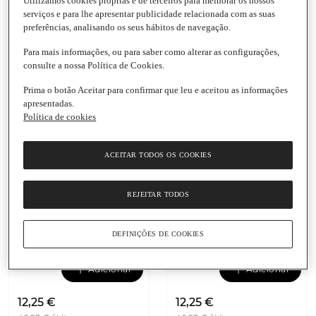
Utilizamos cookies próprias e de terceiros para melhorar os nossos
Adicionar
Adicionar
serviços e para lhe apresentar publicidade relacionada com as suas
preferências, analisando os seus hábitos de navegação.
13,19 €
14,35 €
Para mais informações, ou para saber como alterar as configurações,
49,77 € / Litro
71,75 € / Litro
consulte a nossa Política de Cookies.
Condicionador com
Condicionador
Argão Biológico
Fortificante com Argão
Prima o botão Aceitar para confirmar que leu e aceitou as informações
Dr.Organic
Biológico Dr.Organic
apresentadas.
Embalagem
|
265 Ml
Embalagem
|
200 Ml
Política de cookies
ACEITAR TODOS OS COOKIES
REJEITAR TODOS
DEFINIÇÕES DE COOKIES
Adicionar
Adicionar
12,25 €
12,25 €