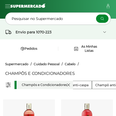
Pesquisar no Supermercado
Envio para
1070-223
As Minhas
Pedidos
Listas
Supermercado
Cuidado Pessoal
Cabelo
CHAMPÔS E CONDICIONADORES
Champôs e Condicionadores
Champô anti-caspa
Champô anti