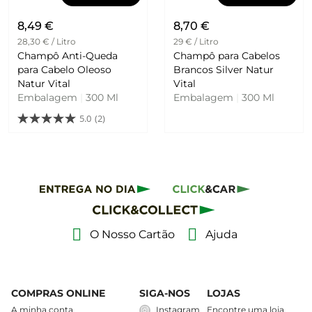
8,49 €
8,70 €
28,30 € / Litro
29 € / Litro
Champô Anti-Queda
Champô para Cabelos
para Cabelo Oleoso
Brancos Silver Natur
Natur Vital
Vital
Embalagem
|
300 Ml
Embalagem
|
300 Ml
5.0
(2)
O Nosso Cartão
Ajuda
COMPRAS ONLINE
SIGA-NOS
LOJAS
A minha conta
Instagram
Encontre uma loja