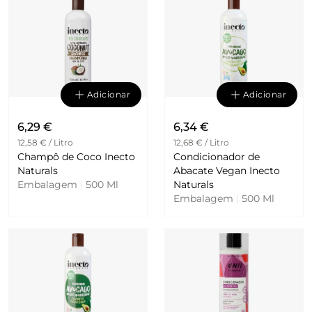
Adicionar
Adicionar
6,29 €
6,34 €
12,58 € / Litro
12,68 € / Litro
Champô de Coco Inecto
Condicionador de
Naturals
Abacate Vegan Inecto
Embalagem
|
500 Ml
Naturals
Embalagem
|
500 Ml