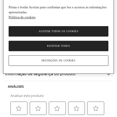
Prima o botão Aceitar para confirmar que leu e aceitou as informações
apresentadas.
Política de cookies
Natur Vital Bio
Champô Fortificante Biológico
ACEITAR TODOS OS COOKIES
Embalagem
|
300 ml
Produto biológico
REJEITAR TODOS
(0)
Escrever uma opinião
Sem
valor
Informações gerais
de
DEFINIÇÕES DE COOKIES
classificação
Link
para
Informação de segurança do produto
a
mesma
página.