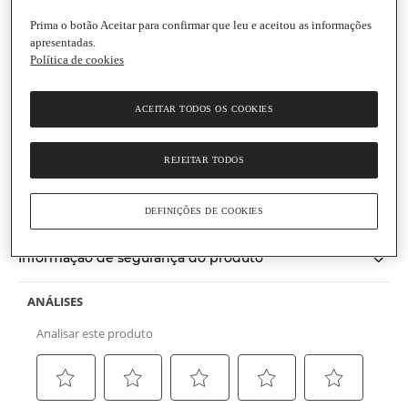
Prima o botão Aceitar para confirmar que leu e aceitou as informações
apresentadas.
Política de cookies
Parodontax
Pasta de Dentes Cuidado Branqueador
ACEITAR TODOS OS COOKIES
Embalagem
|
75 ml
REJEITAR TODOS
(0)
Escrever uma opinião
Sem
valor
Informações gerais
de
DEFINIÇÕES DE COOKIES
classificação
Link
para
Informação de segurança do produto
a
mesma
página.