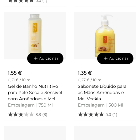
5.0
(1)
Adicionar
Adicionar
1,55 €
1,35 €
0,21 € / 10 ml.
0,27 € / 10 ml.
Gel de Banho Nutritivo
Sabonete Líquido para
para Pele Seca e Sensível
as Mãos Amêndoas e
com Amêndoas e Mel
Mel Veckia
Veckia
Embalagem
|
750 Ml
Embalagem
|
500 Ml
3.3
(3)
5.0
(1)