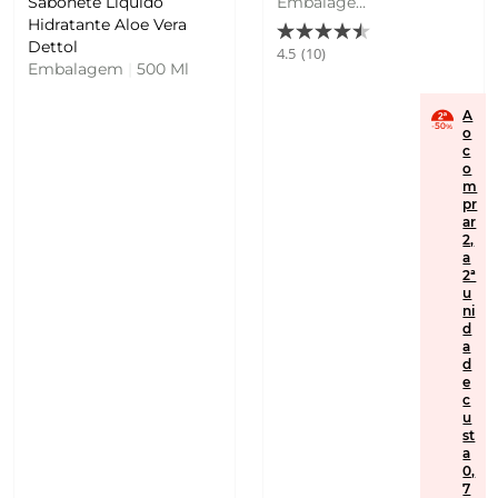
Sabonete Liquido
para Pele
Embalagem
Hidratante Aloe Vera
Seca com
|
750 Ml
Dettol
Aloe Vera e
4.5
(10)
Embalagem
|
500 Ml
Soja Veckia
A
o
c
o
m
pr
ar
2,
a
2ª
u
ni
d
a
d
e
c
u
st
a
0,
7