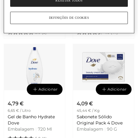
REJEITAR TODOS
Pasta de Dentes
Sabonete Líquido para
Sensodyne Repair &
as Mãos Hidratante Pele
Protect
Seca Veckia
DEFINIÇÕES DE COOKIES
Embalagem
|
75 Ml
Embalagem
|
500 Ml
5.0
(3)
4.6
(17)
Adicionar
Adicionar
4,79 €
4,09 €
6,65 € / Litro
45,44 € / Kg
Gel de Banho Hydrate
Sabonete Sólido
Dove
Original Pack 4 Dove
Embalagem
|
720 Ml
Embalagem
|
90 G