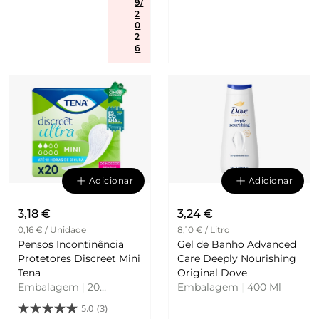
9/
2
0
2
6
Adicionar
Adicionar
3,18 €
3,24 €
0,16 € / Unidade
8,10 € / Litro
Pensos Incontinência
Gel de Banho Advanced
Protetores Discreet Mini
Care Deeply Nourishing
Tena
Original Dove
Embalagem
|
20
Embalagem
|
400 Ml
Unidades
5.0
(3)