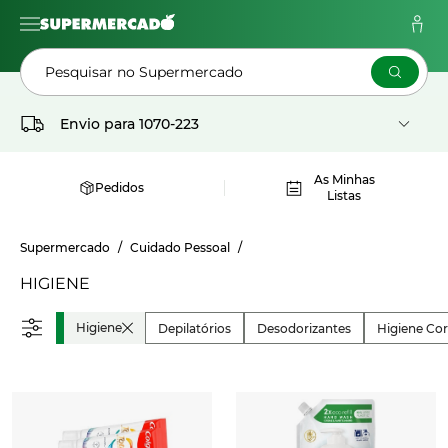
Pesquisar no Supermercado
Envio para
1070-223
As Minhas
Pedidos
Listas
Supermercado
Cuidado Pessoal
HIGIENE
Higiene
Depilatórios
Desodorizantes
Higiene Cor