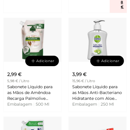
8
€
Adicionar
Adicionar
2,99 €
3,99 €
5,98 € / Litro
15,96 € / Litro
Sabonete Líquido para
Sabonete Líquido para
as Mãos de Amêndoa
as Mãos Anti-Bacteriano
Recarga Palmolive
Hidratante com Aloe
Naturals
Embalagem
|
500 Ml
Embalagem
Vera Dettol
|
250 Ml