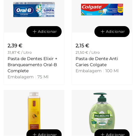
Adicionar
Adicionar
2,39 €
2,15 €
31,87 € / Litro
21,50 € / Litro
Pasta de Dentes Elixir +
Pasta de Dente Anti
Branqueamento Oral-B
Caries Colgate
Complete
Embalagem
|
100 Ml
Embalagem
|
75 Ml
Adicionar
Adicionar