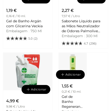
1,19 €
2,27 €
0,16 € / 10 ml.
7,57 € / Litro
Gel de Banho Argán
Sabonete Líquido para
com Glicerina Veckia
as Mãos Neutralizador
Embalagem
|
750 Ml
de Odores Palmolive
Memories Flower
Embalagem
|
300 Ml
5.0
(2)
4.7
(296)
Adicionar
1,55 €
Adicionar
0,21 € / 10 ml.
Gel de
4,99 €
Banho
Regenerante
9,98 € / Litro