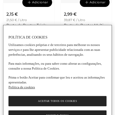
Adicionar
Adicionar
2,15 €
2,99 €
21,50 € / Litro
39,87 € / Litro
Pasta de Dentes Tripla
Pasta de Dentes Multi-
Ação Colgate
Protecção Oral-B Pro-
Embalagem
|
100 Ml
Expert
POLÍTICA DE COOKIES
Embalagem
|
75 Ml
Utilizamos cookies próprias e de terceiros para melhorar os nossos
4.8
(1248)
serviços e para lhe apresentar publicidade relacionada com as suas
preferências, analisando os seus hábitos de navegação.
Para mais informações, ou para saber como alterar as configurações,
consulte a nossa Política de Cookies.
Prima o botão Aceitar para confirmar que leu e aceitou as informações
apresentadas.
Política de cookies
Adicionar
Adicionar
ACEITAR TODOS OS COOKIES
5,40 €
1,35 €
72 € / Litro
0,27 € / 10 ml.