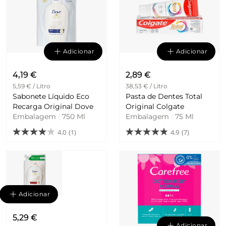
Adicionar
Adicionar
4,19 €
2,89 €
5,59 € / Litro
38,53 € / Litro
Sabonete Líquido Eco
Pasta de Dentes Total
Recarga Original Dove
Original Colgate
Embalagem
|
750 Ml
Embalagem
|
75 Ml
4.0
(1)
4.9
(7)
Adicionar
5,29 €
Adicionar