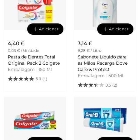
Adicionar
Adicionar
4,40 €
3,14 €
0,03 € / Unidade
6,28 € / Litro
Pasta de Dentes Total
Sabonete Líquido para
Original Pack 2 Colgate
as Mãos Recarga Dove
Embalagem
|
150 Ml
Care & Protect
Embalagem
|
500 Ml
5.0
(1)
3.5
(2)