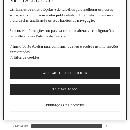
POLÍTICA DE COOKIES
Utilizamos cookies próprias e de terceiros para melhorar os nossos
serviços e para lhe apresentar publicidade relacionada com as suas
preferências, analisando os seus hábitos de navegação.
Parodontax
Para mais informações, ou para saber como alterar as configurações,
Elixir Fresh Mint Cuidado Ativo
consulte a nossa Política de Cookies.
Embalagem
|
500 ml
Prima o botão Aceitar para confirmar que leu e aceitou as informações
apresentadas.
5.0
(1)
Escrever uma opinião
Política de cookies
5.0
de
Informações gerais
5
estrelas,
ACEITAR TODOS OS COOKIES
valor
médio
Informação de segurança do produto
de
REJEITAR TODOS
classificação.
Read
a
Review.
DEFINIÇÕES DE COOKIES
Link
para
a
mesma
página.