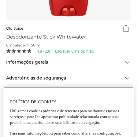
Old Spice
Desodorizante Stick Whitewater
Embalagem
|
50 ml
4.8
(23)
Escrever uma opinião
4.8
de
Informações gerais
5
estrelas,
valor
médio
Advertências de segurança
de
classificação.
Read
Informação de segurança do produto
23
Reviews.
POLÍTICA DE COOKIES
Link
Utilizamos cookies próprias e de terceiros para melhorar os nossos
para
a
serviços e para lhe apresentar publicidade relacionada com as suas
mesma
preferências, analisando os seus hábitos de navegação.
página.
Para mais informações, ou para saber como alterar as configurações,