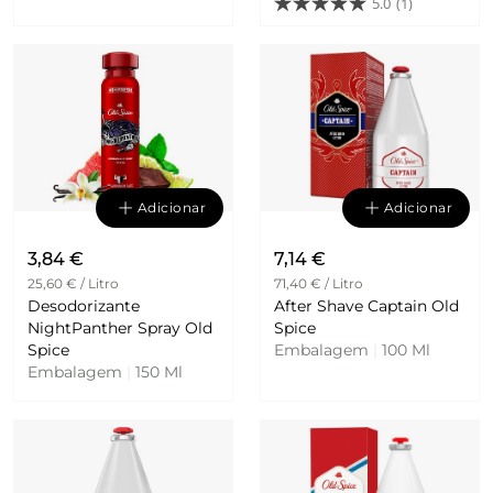
5.0
(1)
Adicionar
Adicionar
3,84 €
7,14 €
25,60 € / Litro
71,40 € / Litro
Desodorizante
After Shave Captain Old
NightPanther Spray Old
Spice
Spice
Embalagem
|
100 Ml
Embalagem
|
150 Ml