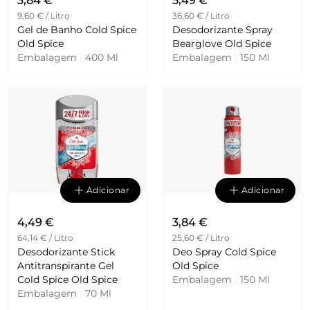
3,84 €
5,49 €
9,60 € / Litro
36,60 € / Litro
Gel de Banho Cold Spice
Desodorizante Spray
Old Spice
Bearglove Old Spice
Embalagem
|
400 Ml
Embalagem
|
150 Ml
Adicionar
Adicionar
4,49 €
3,84 €
64,14 € / Litro
25,60 € / Litro
Desodorizante Stick
Deo Spray Cold Spice
Antitranspirante Gel
Old Spice
Cold Spice Old Spice
Embalagem
|
150 Ml
Embalagem
|
70 Ml