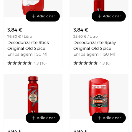
Adicionar
Adicionar
3,84 €
3,84 €
76,80 € / Litro
25,60 € / Litro
Desodorizante Stick
Desodorizante Spray
Original Old Spice
Original Old Spice
Embalagem
|
50 Ml
Embalagem
|
150 Ml
4.8
(16)
4.8
(6)
Adicionar
Adicionar
3,84 €
3,84 €