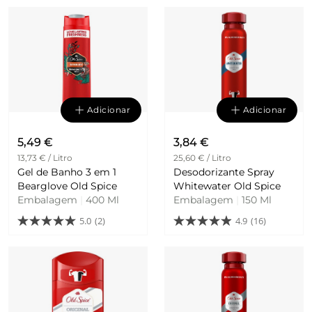
Adicionar
Adicionar
5,49 €
3,84 €
13,73 € / Litro
25,60 € / Litro
Gel de Banho 3 em 1
Desodorizante Spray
Bearglove Old Spice
Whitewater Old Spice
Embalagem
|
400 Ml
Embalagem
|
150 Ml
5.0
(2)
4.9
(16)