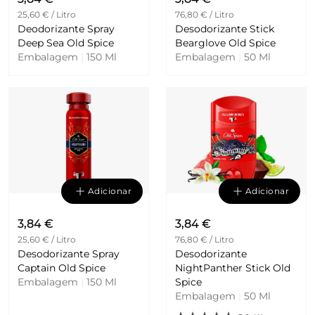
25,60 € / Litro
76,80 € / Litro
Deodorizante Spray
Desodorizante Stick
Deep Sea Old Spice
Bearglove Old Spice
Embalagem
|
150 Ml
Embalagem
|
50 Ml
Adicionar
Adicionar
3,84 €
3,84 €
25,60 € / Litro
76,80 € / Litro
Desodorizante Spray
Desodorizante
Captain Old Spice
NightPanther Stick Old
Embalagem
|
150 Ml
Spice
Embalagem
|
50 Ml