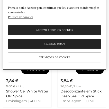
9,60 € / Litro
9,60 € / Litro
Shower Gel Original Old
Shower Gel Captain Old
Prima o botão Aceitar para confirmar que leu e aceitou as informações
Spice
Spice
apresentadas.
Embalagem
|
400 Ml
Embalagem
|
400 Ml
Política de cookies
4.8
(23)
ACEITAR TODOS OS COOKIES
REJEITAR TODOS
DEFINIÇÕES DE COOKIES
Adicionar
Adicionar
3,84 €
3,84 €
9,60 € / Litro
76,80 € / Litro
Shower Gel White Water
Desodorizante em Stick
Old Spice
Deep Sea Old Spice
Embalagem
|
400 Ml
Embalagem
|
50 Ml