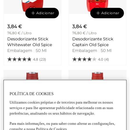
Adicionar
Adicionar
3,84 €
3,84 €
76,80 € / Litro
76,80 € / Litro
Desodorizante Stick
Desodorizante Stick
Whitewater Old Spice
Captain Old Spice
Embalagem
|
50 Ml
Embalagem
|
50 Ml
4.8
(23)
4.0
(4)
POLÍTICA DE COOKIES
Utilizamos cookies próprias e de terceiros para melhorar os nossos
serviços e para lhe apresentar publicidade relacionada com as suas
Adicionar
Adicionar
preferências, analisando os seus hábitos de navegação.
Para mais informações, ou para saber como alterar as configurações,
3,84 €
3,84 €
consulte a nossa Política de Cookies.