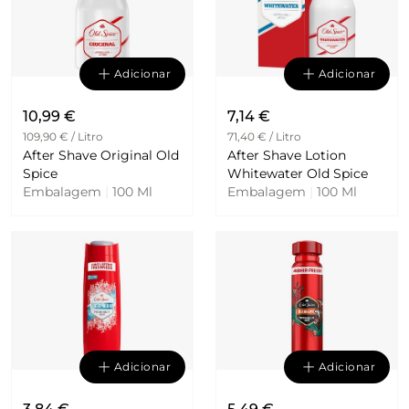
Adicionar
Adicionar
10,99 €
7,14 €
109,90 € / Litro
71,40 € / Litro
After Shave Original Old
After Shave Lotion
Spice
Whitewater Old Spice
Embalagem
|
100 Ml
Embalagem
|
100 Ml
Adicionar
Adicionar