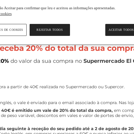
ão Aceitar para confirmar que leu e aceitou as informações apresentadas.
 cookies
ES DE COOKIES
REJEITAR TODOS
ACEITAR TODOS
eceba 20% do total da sua compr
20%
do valor da sua compra no
Supermercado El 
ra a partir de 40€ realizada no Supermercado ou Supercor.
glés, o vale é enviado para o email associado à compra. Nas loja
a 40€ é emitido um vale de 20% do total da compra,
em compra
s de peso variável, descontos em vales e valor de portes de envi
ia seguinte à receção do seu pedido até a 2 de agosto de 2
orte Inglés, em compras superiores a 60€ e nunca inferior ao va