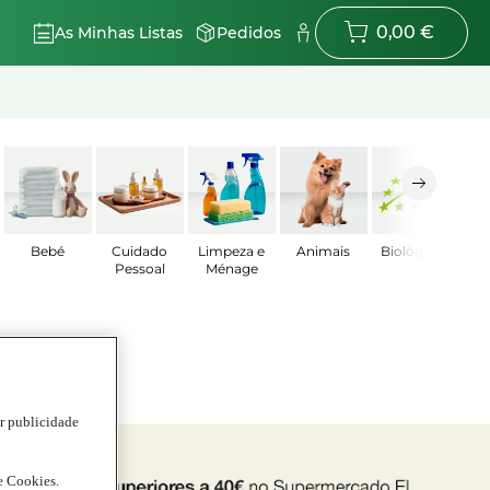
0,00 €
As Minhas Listas
Pedidos
Bebé
Cuidado
Limpeza e
Animais
Biológicos
Pessoal
Ménage
ar publicidade
de Cookies.