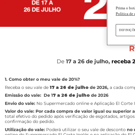
Prima o bot
Política de
DEFINIÇÕ
R
De
17
a 26 de julho,
receba 
1. Como obter o meu vale de 20%?
Receba o seu vale de
17
a 26 de julho
de 2026,
a cada comp
Emissão do vale:
De 1
7
a 26 de julho
de 2026
Envio do vale:
No Supermercado online e Aplicação El Corte In
Valor do vale:
Por cada compra de valor igual ou superior 
total efetivo do pedido após verificação de esgotados, artigo
confirmação do pedido.
Utilização do vale:
Poderá utilizar o seu vale de desconto
no
d
online do Supermercado El Corte Inglés e na aplicação do El C