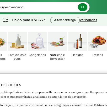
 Supermercado
Envio para
1070-223
Alterar entrega
Ver horários
os
Lacticínios e
Congelados
Nutrição e
Bebidas
Frescos
ados
ovos
Bem estar
CAMPANHA 20% EM TALÃO
 DE COOKIES
cookies próprias e de terceiros para melhorar os nossos serviços e para lhe apresent
 com as suas preferências, analisando os seus hábitos de navegação.
nformações, ou para saber como alterar as configurações, consulte a nossa Política 