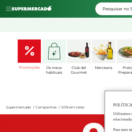
Pesquisar no
Promoções
Os meus
Club del
Mercearia
Prat
habituais
Gourmet
Prepar
POLÍTICA
Supermercado
/
Campanhas
/
20% em talão
Utilizamos 
relacionada
Para mais i