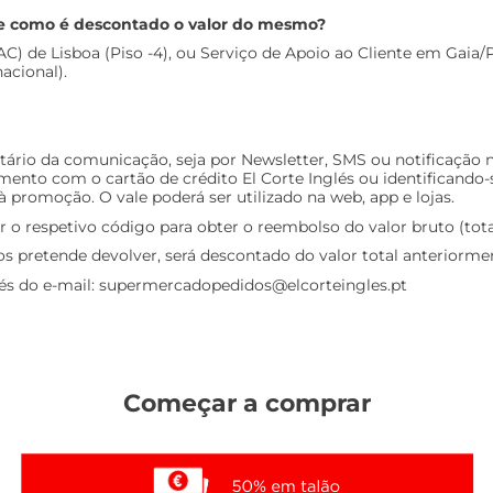
s e como é descontado o valor do mesmo?
) de Lisboa (Piso -4), ou Serviço de Apoio ao Cliente em Gaia/Port
acional).
tário da comunicação, seja por Newsletter, SMS ou notificação n
o com o cartão de crédito El Corte Inglés ou identificando-se 
promoção. O vale poderá ser utilizado na web, app e lojas.
ar o respetivo código para obter o reembolso do valor bruto (tota
gos pretende devolver, será descontado do valor total anteriorme
avés do e-mail: supermercadopedidos@elcorteingles.pt
Começar a comprar